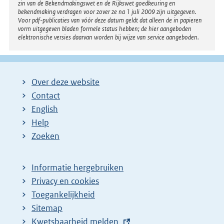
zin van de Bekendmakingswet en de Rijkswet goedkeuring en
bekendmaking verdragen voor zover ze na 1 juli 2009 zijn uitgegeven.
Voor pdf-publicaties van vóór deze datum geldt dat alleen de in papieren
vorm uitgegeven bladen formele status hebben; de hier aangeboden
elektronische versies daarvan worden bij wijze van service aangeboden.
Over deze website
Contact
English
Help
Zoeken
Informatie hergebruiken
Privacy en cookies
Toegankelijkheid
Sitemap
E
Kwetsbaarheid melden