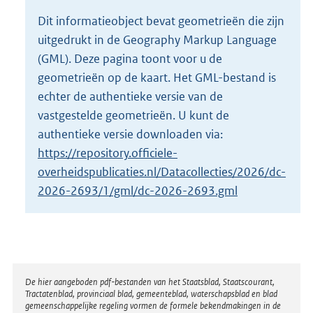
o
Dit informatieobject bevat geometrieën die zijn
t
uitgedrukt in de Geography Markup Language
t
e
(GML). Deze pagina toont voor u de
:
geometrieën op de kaart. Het GML-bestand is
2
echter de authentieke versie van de
K
vastgestelde geometrieën. U kunt de
b
authentieke versie downloaden via:
https://repository.officiele-
overheidspublicaties.nl/Datacollecties/2026/dc-
2026-2693/1/gml/dc-2026-2693.gml
Disclaimer
De hier aangeboden pdf-bestanden van het Staatsblad, Staatscourant,
Tractatenblad, provinciaal blad, gemeenteblad, waterschapsblad en blad
gemeenschappelijke regeling vormen de formele bekendmakingen in de