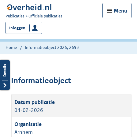
Menu
U
Publicaties
Officiële publicaties
bent
Inloggen
nu
hier:
Home
Informatieobject 2026, 2693
Informatieobject
04-02-2026
Arnhem