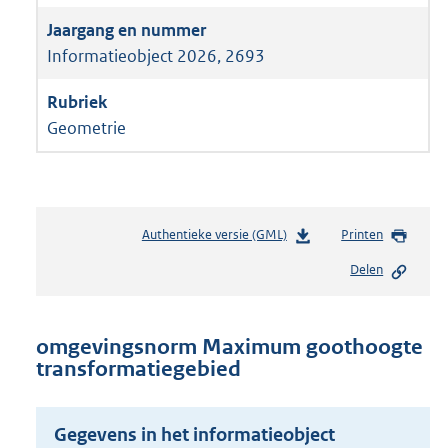
Informatieobject 2026, 2693
Geometrie
Authentieke versie (GML)
b
Printen
e
Delen
s
t
a
n
omgevingsnorm Maximum goothoogte
d
transformatiegebied
s
g
r
Gegevens in het informatieobject
o