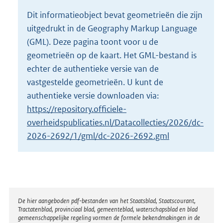
o
Dit informatieobject bevat geometrieën die zijn
t
uitgedrukt in de Geography Markup Language
t
e
(GML). Deze pagina toont voor u de
:
geometrieën op de kaart. Het GML-bestand is
2
echter de authentieke versie van de
K
vastgestelde geometrieën. U kunt de
b
authentieke versie downloaden via:
https://repository.officiele-
overheidspublicaties.nl/Datacollecties/2026/dc-
2026-2692/1/gml/dc-2026-2692.gml
Disclaimer
De hier aangeboden pdf-bestanden van het Staatsblad, Staatscourant,
Tractatenblad, provinciaal blad, gemeenteblad, waterschapsblad en blad
gemeenschappelijke regeling vormen de formele bekendmakingen in de