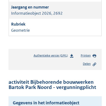
Informatieobject 2026, 2692
Geometrie
Authentieke versie (GML)
b
Printen
e
Delen
s
t
a
n
activiteit Bijbehorende bouwwerken
d
Bartok Park Noord - vergunningplicht
s
g
r
Gegevens in het informatieobject
o