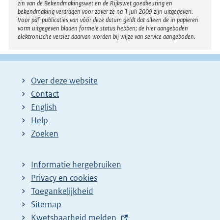
zin van de Bekendmakingswet en de Rijkswet goedkeuring en
bekendmaking verdragen voor zover ze na 1 juli 2009 zijn uitgegeven.
Voor pdf-publicaties van vóór deze datum geldt dat alleen de in papieren
vorm uitgegeven bladen formele status hebben; de hier aangeboden
elektronische versies daarvan worden bij wijze van service aangeboden.
Over deze website
Contact
English
Help
Zoeken
Informatie hergebruiken
Privacy en cookies
Toegankelijkheid
Sitemap
E
Kwetsbaarheid melden