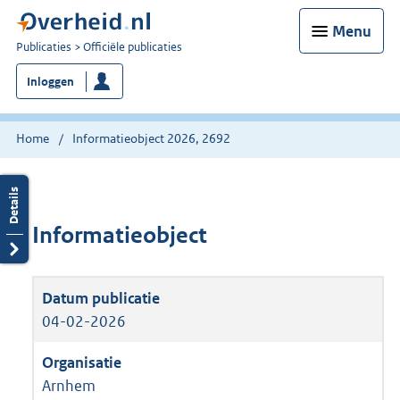
Menu
U
Publicaties
Officiële publicaties
bent
Inloggen
nu
hier:
Home
Informatieobject 2026, 2692
Informatieobject
04-02-2026
Arnhem