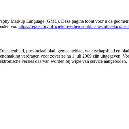
eography Markup Language (GML). Deze pagina toont voor u de geometrie
oaden via:
https://repository.officiele-overheidspublicaties.nl/Datacol
 Tractatenblad, provinciaal blad, gemeenteblad, waterschapsblad en b
making verdragen voor zover ze na 1 juli 2009 zijn uitgegeven. Voor 
ektronische versies daarvan worden bij wijze van service aangeboden.