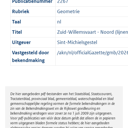
t
Publicatienummer
2267
Rubriek
Geometrie
Taal
nl
Titel
Zuid-Willemsvaart - Noord (lijnen
Uitgever
Sint-Michielsgestel
Vastgesteld door
/akn/nl/officialGazette/gmb/2
bekendmaking
Disclaimer
De hier aangeboden pdf-bestanden van het Staatsblad, Staatscourant,
Tractatenblad, provinciaal blad, gemeenteblad, waterschapsblad en blad
gemeenschappelijke regeling vormen de formele bekendmakingen in de
zin van de Bekendmakingswet en de Rijkswet goedkeuring en
bekendmaking verdragen voor zover ze na 1 juli 2009 zijn uitgegeven.
Voor pdf-publicaties van vóór deze datum geldt dat alleen de in papieren
vorm uitgegeven bladen formele status hebben; de hier aangeboden
elektronische versies daarvan worden bij wijze van service aangeboden.