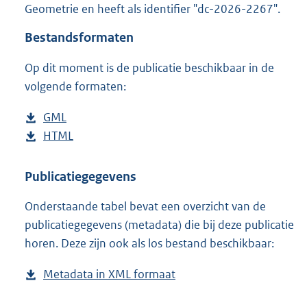
Geometrie en heeft als identifier "dc-2026-2267".
o
o
Bestandsformaten
t
t
Op dit moment is de publicatie beschikbaar in de
e
volgende formaten:
:
3
K
D
GML
b
b
o
D
HTML
e
b
w
o
s
e
n
w
t
s
Publicatiegegevens
l
n
a
t
Onderstaande tabel bevat een overzicht van de
o
l
n
a
publicatiegegevens (metadata) die bij deze publicatie
a
o
d
n
horen. Deze zijn ook als los bestand beschikbaar:
d
a
s
d
p
d
g
s
Metadata in XML formaat
b
u
p
r
g
e
b
u
o
r