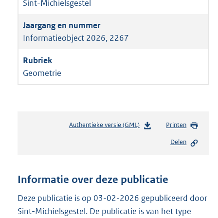
Sint-Michielsgestel
Informatieobject 2026, 2267
Geometrie
Authentieke versie (GML)
b
Printen
e
Delen
s
t
a
n
Informatie over deze publicatie
d
s
Deze publicatie is op 03-02-2026 gepubliceerd door
g
Sint-Michielsgestel. De publicatie is van het type
r