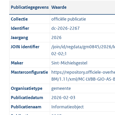
s
l
b
o
o
Publicatiegegevens
Waarde
t
i
l
t
o
a
c
i
t
t
Collectie
officiële publicatie
n
a
c
e
t
Identifier
dc-2026-2267
d
t
a
:
e
s
Jaargang
2026
i
t
3
:
g
e
i
K
o
JOIN identifier
/join/id/regdata/gm0845/2026
r
i
e
b
n
02-02;1
o
n
i
b
Maker
Sint-Michielsgestel
o
f
n
e
t
Masterconfiguratie
https://repository.officiele-ove
o
f
k
t
BM/1.11/xml/MC-LVBB-GIO-AS-
r
o
e
e
m
r
n
Organisatietype
gemeente
:
a
m
d
Publicatiedatum
2026-02-03
2
a
a
K
Publicatienaam
Informatieobject
t
a
b