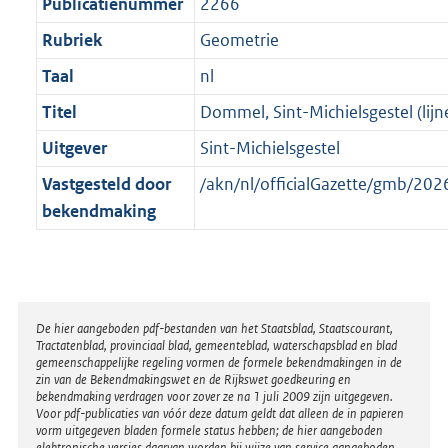
t
Publicatienummer
2266
Rubriek
Geometrie
Taal
nl
Titel
Dommel, Sint-Michielsgestel (lijn
Uitgever
Sint-Michielsgestel
Vastgesteld door
/akn/nl/officialGazette/gmb/2
bekendmaking
Disclaimer
De hier aangeboden pdf-bestanden van het Staatsblad, Staatscourant,
Tractatenblad, provinciaal blad, gemeenteblad, waterschapsblad en blad
gemeenschappelijke regeling vormen de formele bekendmakingen in de
zin van de Bekendmakingswet en de Rijkswet goedkeuring en
bekendmaking verdragen voor zover ze na 1 juli 2009 zijn uitgegeven.
Voor pdf-publicaties van vóór deze datum geldt dat alleen de in papieren
vorm uitgegeven bladen formele status hebben; de hier aangeboden
elektronische versies daarvan worden bij wijze van service aangeboden.