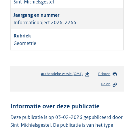
Sint-Michielsgestel
Informatieobject 2026, 2266
Geometrie
Authentieke versie (GML)
b
Printen
e
Delen
s
t
a
n
Informatie over deze publicatie
d
s
Deze publicatie is op 03-02-2026 gepubliceerd door
g
Sint-Michielsgestel. De publicatie is van het type
r