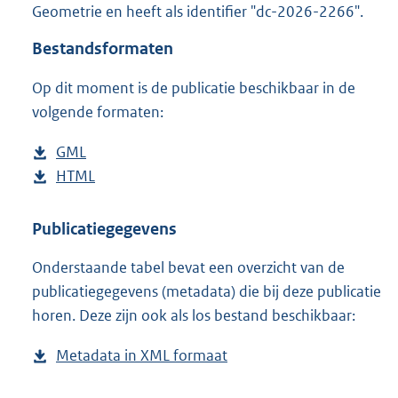
Geometrie en heeft als identifier "dc-2026-2266".
o
o
Bestandsformaten
t
t
Op dit moment is de publicatie beschikbaar in de
e
volgende formaten:
:
6
K
D
GML
b
b
o
D
HTML
e
b
w
o
s
e
n
w
t
s
Publicatiegegevens
l
n
a
t
Onderstaande tabel bevat een overzicht van de
o
l
n
a
publicatiegegevens (metadata) die bij deze publicatie
a
o
d
n
horen. Deze zijn ook als los bestand beschikbaar:
d
a
s
d
p
d
g
s
Metadata in XML formaat
b
u
p
r
g
e
b
u
o
r