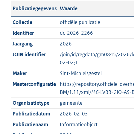
s
l
b
o
o
Publicatiegegevens
Waarde
t
i
l
t
o
a
c
i
t
t
Collectie
officiële publicatie
n
a
c
e
t
Identifier
dc-2026-2266
d
t
a
:
e
s
Jaargang
2026
i
t
6
:
g
e
i
K
o
JOIN identifier
/join/id/regdata/gm0845/2026
r
i
e
b
n
02-02;1
o
n
i
b
Maker
Sint-Michielsgestel
o
f
n
e
t
Masterconfiguratie
https://repository.officiele-ove
o
f
k
t
BM/1.11/xml/MC-LVBB-GIO-AS-
r
o
e
e
m
r
n
Organisatietype
gemeente
:
a
m
d
Publicatiedatum
2026-02-03
2
a
a
K
Publicatienaam
Informatieobject
t
a
b