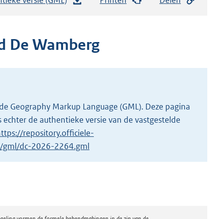
e
s
t
d De Wamberg
a
n
d
s
g
 in de Geography Markup Language (GML). Deze pagina
r
 echter de authentieke versie van de vastgestelde
o
ttps://repository.officiele-
o
/1/gml/dc-2026-2264.gml
t
t
e
:
9
regeling vormen de formele bekendmakingen in de zin van de