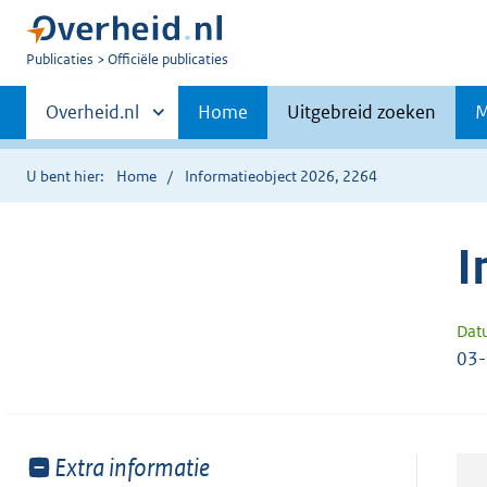
U
Publicaties
Officiële publicaties
bent
Primaire
nu
Andere
Overheid.nl
Home
Uitgebreid zoeken
M
hier:
sites
navigatie
binnen
U bent hier:
Home
Informatieobject 2026, 2264
I
Dat
03
Toon
Extra informatie