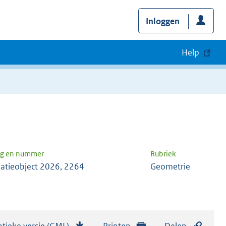
Inloggen
Help
ng en nummer
Rubriek
atieobject 2026, 2264
Geometrie
tieke versie (GML)
b
Printen
Delen