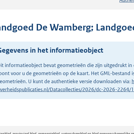
andgoed De Wamberg; Landgoe
Gegevens in het informatieobject
it informatieobject bevat geometrieën die zijn uitgedrukt
oont voor u de geometrieën op de kaart. Het GML-bestand is
eometrieën. U kunt de authentieke versie downloaden via:
h
verheidspublicaties.nl/Datacollecties/2026/dc-2026-2264
atenblad, provinciaal blad, gemeenteblad, waterschapsblad en blad gemeenschappelijke 