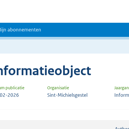
ijn abonnementen
nformatieobject
um publicatie
Organisatie
Jaarga
-02-2026
Sint-Michielsgestel
Inform
Authen