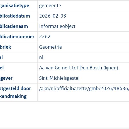
e
r
o
e
ganisatietype
gemeente
:
m
r
n
blicatiedatum
2026-02-03
2
a
m
d
K
a
a
blicatienaam
Informatieobject
b
t
a
blicatienummer
2262
t
briek
Geometrie
al
nl
el
Aa van Gemert tot Den Bosch (lijnen)
tgever
Sint-Michielsgestel
stgesteld door
/akn/nl/officialGazette/gmb/2026/486
kendmaking