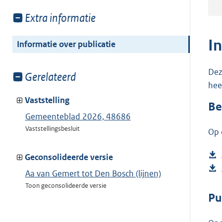
Toon
Extra informatie
meer
van:
I
Informatie over publicatie
Dez
Toon
Gerelateerd
hee
meer
van:
Vaststelling
Be
Gemeenteblad 2026, 48686
Vaststellingsbesluit
Op 
Geconsolideerde versie
Aa van Gemert tot Den Bosch (lijnen)
Toon geconsolideerde versie
Pu