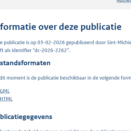
nformatie over deze publicatie
e publicatie is op 03-02-2026 gepubliceerd door Sint-Michiel
ft als identifier "dc-2026-2262".
standsformaten
dit moment is de publicatie beschikbaar in de volgende for
D
GML
b
o
D
HTML
e
b
w
o
s
e
n
w
t
s
blicatiegegevens
l
n
a
t
o
l
n
a