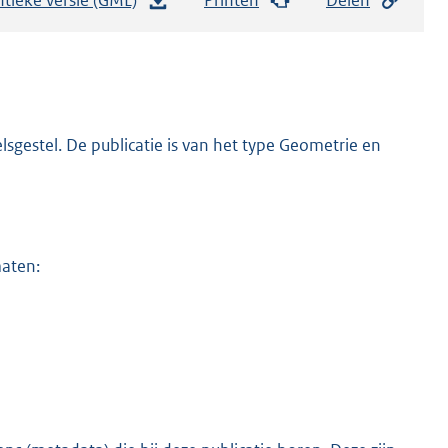
e
s
t
a
n
sgestel. De publicatie is van het type Geometrie en
d
s
g
r
maten:
o
o
t
t
e
:
1