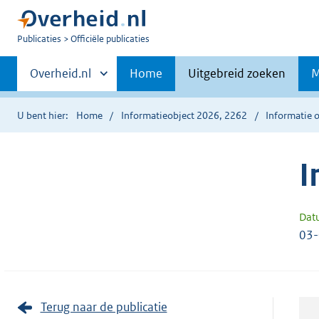
U
Publicaties
Officiële publicaties
bent
Primaire
nu
Andere
Overheid.nl
Home
Uitgebreid zoeken
M
hier:
sites
navigatie
binnen
U bent hier:
Home
Informatieobject 2026, 2262
Informatie o
I
Dat
03
Terug naar de publicatie