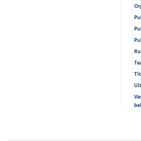
Or
Pu
Pu
Pu
Ru
Ta
Tit
Ui
Va
be