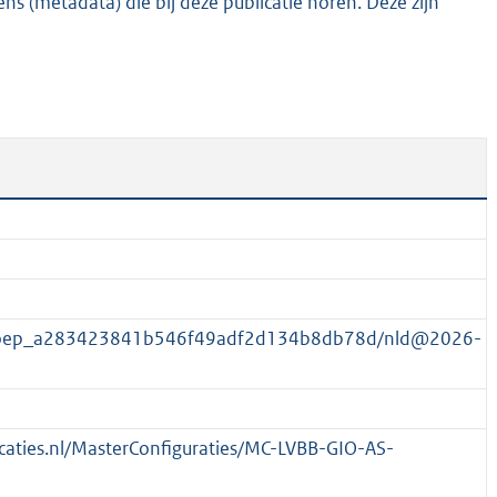
s (metadata) die bij deze publicatie horen. Deze zijn
3
K
b
egroep_a283423841b546f49adf2d134b8db78d/nld@2026-
licaties.nl/MasterConfiguraties/MC-LVBB-GIO-AS-