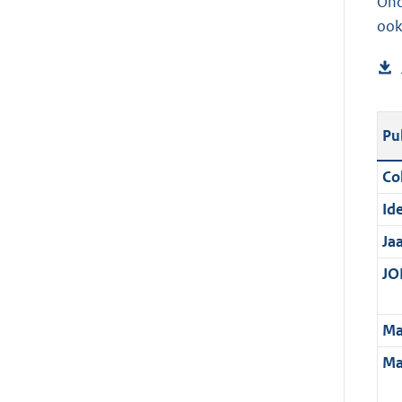
Ond
ook
Pu
Col
Ide
Ja
JOI
Ma
Ma