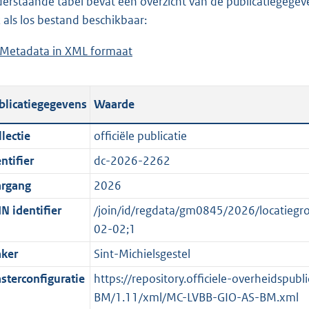
erstaande tabel bevat een overzicht van de publicatiegegeven
a
o
d
n
 als los bestand beschikbaar:
d
a
s
d
Metadata in XML formaat
b
p
d
g
s
e
u
p
r
g
s
b
u
o
r
blicatiegegevens
Waarde
t
l
b
o
o
a
i
l
t
o
lectie
officiële publicatie
n
c
i
t
t
ntifier
dc-2026-2262
d
a
c
e
t
s
t
a
:
e
argang
2026
g
i
t
1
:
N identifier
/join/id/regdata/gm0845/2026/locati
r
e
i
3
o
02-02;1
o
i
e
K
n
ker
Sint-Michielsgestel
o
n
i
b
b
t
f
n
e
sterconfiguratie
https://repository.officiele-overheidspub
t
o
f
k
BM/1.11/xml/MC-LVBB-GIO-AS-BM.xml