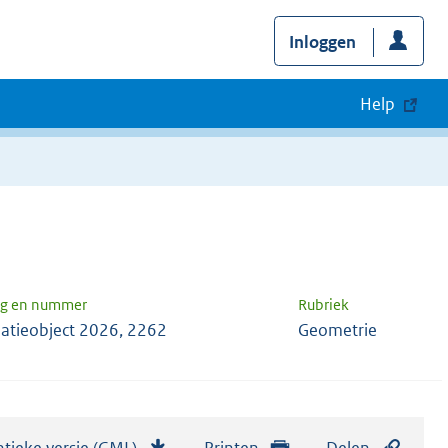
Inloggen
Help
ng en nummer
Rubriek
atieobject 2026, 2262
Geometrie
tieke versie (GML)
b
Printen
Delen