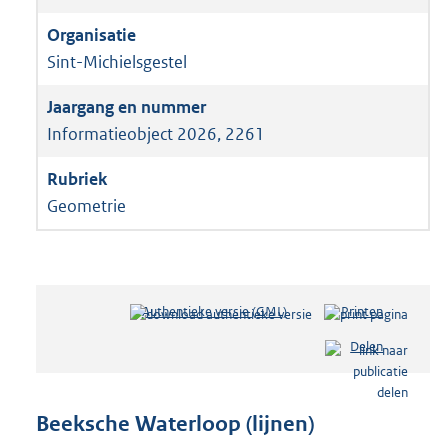
Sint-Michielsgestel
Informatieobject 2026, 2261
Geometrie
Authentieke versie (GML)
b
Printen
e
Delen
s
t
a
n
Beeksche Waterloop (lijnen)
d