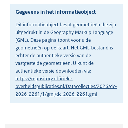
s
g
Gegevens in het informatieobject
r
o
Dit informatieobject bevat geometrieën die zijn
o
uitgedrukt in de Geography Markup Language
t
t
(GML). Deze pagina toont voor u de
e
geometrieën op de kaart. Het GML-bestand is
:
echter de authentieke versie van de
1
vastgestelde geometrieën. U kunt de
9
K
authentieke versie downloaden via:
b
https://repository.officiele-
overheidspublicaties.nl/Datacollecties/2026/dc-
2026-2261/1/gml/dc-2026-2261.gml