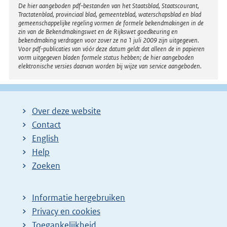
Disclaimer
De hier aangeboden pdf-bestanden van het Staatsblad, Staatscourant,
Tractatenblad, provinciaal blad, gemeenteblad, waterschapsblad en blad
gemeenschappelijke regeling vormen de formele bekendmakingen in de
zin van de Bekendmakingswet en de Rijkswet goedkeuring en
bekendmaking verdragen voor zover ze na 1 juli 2009 zijn uitgegeven.
Voor pdf-publicaties van vóór deze datum geldt dat alleen de in papieren
vorm uitgegeven bladen formele status hebben; de hier aangeboden
elektronische versies daarvan worden bij wijze van service aangeboden.
Over deze website
Contact
English
Help
Zoeken
Informatie hergebruiken
Privacy en cookies
Toegankelijkheid