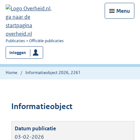
Menu
U
Publicaties
Officiële publicaties
bent
Inloggen
nu
hier:
Home
Informatieobject 2026, 2261
Informatieobject
03-02-2026