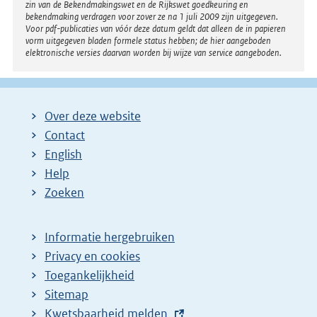
zin van de Bekendmakingswet en de Rijkswet goedkeuring en
bekendmaking verdragen voor zover ze na 1 juli 2009 zijn uitgegeven.
Voor pdf-publicaties van vóór deze datum geldt dat alleen de in papieren
vorm uitgegeven bladen formele status hebben; de hier aangeboden
elektronische versies daarvan worden bij wijze van service aangeboden.
Over deze website
Contact
English
Help
Zoeken
Informatie hergebruiken
Privacy en cookies
Toegankelijkheid
Sitemap
E
Kwetsbaarheid melden