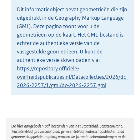
o
Dit informatieobject bevat geometrieën die zijn
t
uitgedrukt in de Geography Markup Language
t
e
(GML). Deze pagina toont voor u de
:
geometrieën op de kaart. Het GML-bestand is
6
echter de authentieke versie van de
K
vastgestelde geometrieën. U kunt de
b
authentieke versie downloaden via:
https://repository.officiele-
overheidspublicaties.nl/Datacollecties/2026/dc-
2026-2257/1/gml/dc-2026-2257.gml
Disclaimer
De hier aangeboden pdf-bestanden van het Staatsblad, Staatscourant,
Tractatenblad, provinciaal blad, gemeenteblad, waterschapsblad en blad
gemeenschappelijke regeling vormen de formele bekendmakingen in de