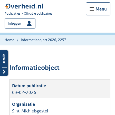
Menu
U
Publicaties
Officiële publicaties
bent
Inloggen
nu
hier:
Home
Informatieobject 2026, 2257
Informatieobject
03-02-2026
Sint-Michielsgestel