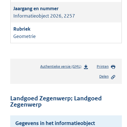
Informatieobject 2026, 2257
Geometrie
Authentieke versie (GML)
b
Printen
e
Delen
s
t
a
n
Landgoed Zegenwerp; Landgoed
d
Zegenwerp
s
g
r
Gegevens in het informatieobject
o