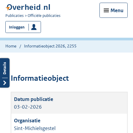
Menu
U
Publicaties
Officiële publicaties
bent
Inloggen
nu
hier:
Home
Informatieobject 2026, 2255
Informatieobject
03-02-2026
Sint-Michielsgestel