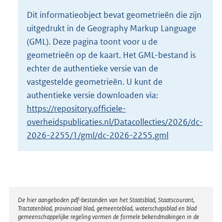
o
Dit informatieobject bevat geometrieën die zijn
t
uitgedrukt in de Geography Markup Language
t
e
(GML). Deze pagina toont voor u de
:
geometrieën op de kaart. Het GML-bestand is
1
echter de authentieke versie van de
2
vastgestelde geometrieën. U kunt de
K
b
authentieke versie downloaden via:
https://repository.officiele-
overheidspublicaties.nl/Datacollecties/2026/dc-
2026-2255/1/gml/dc-2026-2255.gml
Disclaimer
De hier aangeboden pdf-bestanden van het Staatsblad, Staatscourant,
Tractatenblad, provinciaal blad, gemeenteblad, waterschapsblad en blad
gemeenschappelijke regeling vormen de formele bekendmakingen in de