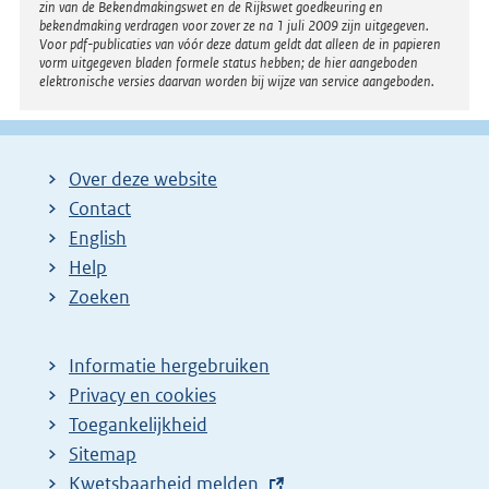
zin van de Bekendmakingswet en de Rijkswet goedkeuring en
bekendmaking verdragen voor zover ze na 1 juli 2009 zijn uitgegeven.
Voor pdf-publicaties van vóór deze datum geldt dat alleen de in papieren
vorm uitgegeven bladen formele status hebben; de hier aangeboden
elektronische versies daarvan worden bij wijze van service aangeboden.
Over deze website
Contact
English
Help
Zoeken
Informatie hergebruiken
Privacy en cookies
Toegankelijkheid
Sitemap
E
Kwetsbaarheid melden