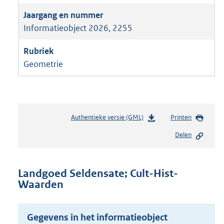
Informatieobject 2026, 2255
Geometrie
Authentieke versie (GML)
b
Printen
e
Delen
s
t
a
n
Landgoed Seldensate; Cult-Hist-
d
Waarden
s
g
r
Gegevens in het informatieobject
o