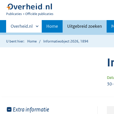
U
Publicaties
Officiële publicaties
bent
Primaire
nu
Andere
Overheid.nl
Home
Uitgebreid zoeken
M
hier:
sites
navigatie
binnen
U bent hier:
Home
Informatieobject 2026, 1894
I
Dat
30
Toon
Extra informatie