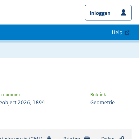
Inloggen
Help
en nummer
Rubriek
eobject 2026, 1894
Geometrie
tieke versie (GML)
b
Printen
Delen