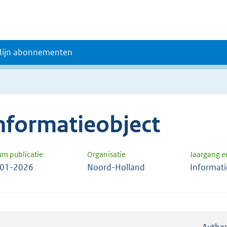
ijn abonnementen
nformatieobject
um publicatie
Organisatie
Jaargang 
-01-2026
Noord-Holland
Informati
Authen