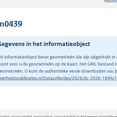
m0439
Gegevens in het informatieobject
it informatieobject bevat geometrieën die zijn uitgedrukt
oont voor u de geometrieën op de kaart. Het GML-bestand is
eometrieën. U kunt de authentieke versie downloaden via:
h
verheidspublicaties.nl/Datacollecties/2026/dc-2026-1894
atenblad, provinciaal blad, gemeenteblad, waterschapsblad en blad gemeenschappelijke 