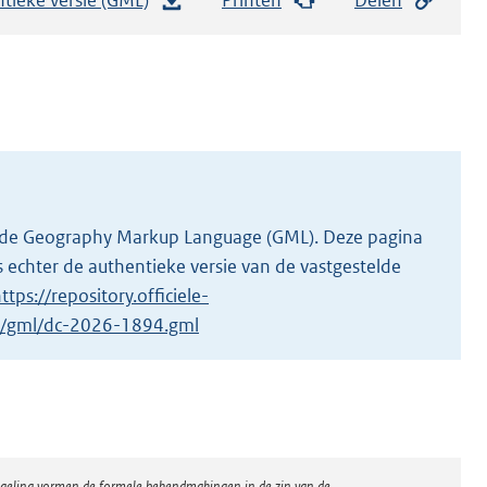
e
s
t
a
n
d
s
g
 in de Geography Markup Language (GML). Deze pagina
r
 echter de authentieke versie van de vastgestelde
o
ttps://repository.officiele-
o
/1/gml/dc-2026-1894.gml
t
t
e
:
3
regeling vormen de formele bekendmakingen in de zin van de