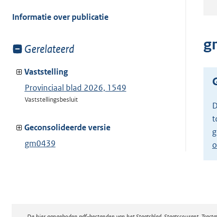
meer
van:
Informatie over publicatie
g
Toon
Gerelateerd
meer
van:
Vaststelling
Provinciaal blad 2026, 1549
Vaststellingsbesluit
D
t
Geconsolideerde versie
g
gm0439
o
Toon geconsolideerde versie
De hier aangeboden pdf-bestanden van het Staatsblad, Staatscourant, Tract