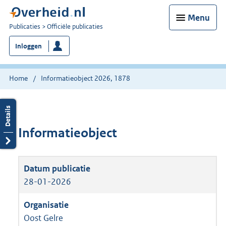
Menu
U
Publicaties
Officiële publicaties
bent
Inloggen
nu
hier:
Home
Informatieobject 2026, 1878
Informatieobject
28-01-2026
Oost Gelre