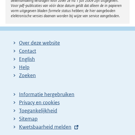
bekendmaking verdragen voor zover ze na 1 juli 2009 zijn uitgegeven.
Voor pdf-publicaties van vóór deze datum geldt dat alleen de in papieren
vorm uitgegeven bladen formele status hebben; de hier aangeboden
elektronische versies daarvan worden bij wijze van service aangeboden.
Over deze website
Contact
English
Help
Zoeken
Informatie hergebruiken
Privacy en cookies
Toegankelijkheid
Sitemap
E
Kwetsbaarheid melden
x