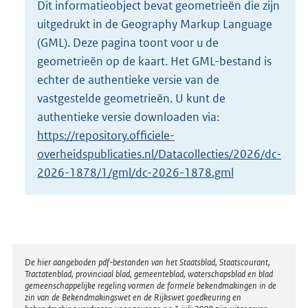
Dit informatieobject bevat geometrieën die zijn
o
uitgedrukt in de Geography Markup Language
t
t
(GML). Deze pagina toont voor u de
e
geometrieën op de kaart. Het GML-bestand is
:
echter de authentieke versie van de
2
vastgestelde geometrieën. U kunt de
3
K
authentieke versie downloaden via:
b
https://repository.officiele-
overheidspublicaties.nl/Datacollecties/2026/dc-
2026-1878/1/gml/dc-2026-1878.gml
Disclaimer
De hier aangeboden pdf-bestanden van het Staatsblad, Staatscourant,
Tractatenblad, provinciaal blad, gemeenteblad, waterschapsblad en blad
gemeenschappelijke regeling vormen de formele bekendmakingen in de
zin van de Bekendmakingswet en de Rijkswet goedkeuring en