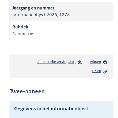
Informatieobject 2026, 1878
Geometrie
Authentieke versie (GML)
b
Printen
e
Delen
s
t
a
n
Twee-aaneen
d
s
g
Gegevens in het informatieobject
r
o