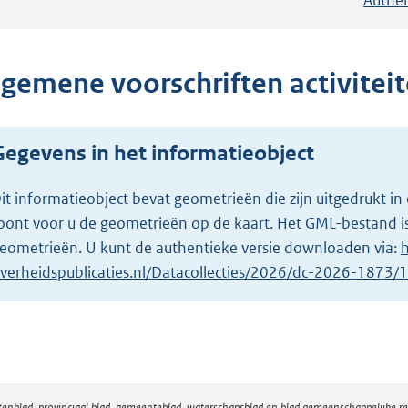
lgemene voorschriften activitei
Gegevens in het informatieobject
it informatieobject bevat geometrieën die zijn uitgedrukt
oont voor u de geometrieën op de kaart. Het GML-bestand is
eometrieën. U kunt de authentieke versie downloaden via:
h
verheidspublicaties.nl/Datacollecties/2026/dc-2026-1873
atenblad, provinciaal blad, gemeenteblad, waterschapsblad en blad gemeenschappelijke 