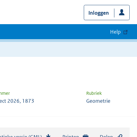
Inloggen
Help
ummer
Rubriek
ect 2026, 1873
Geometrie
tieke versie (GML)
b
Printen
Delen