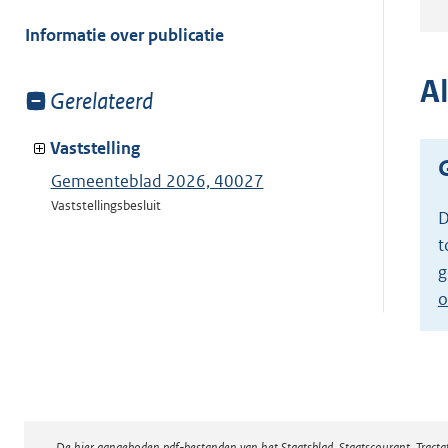
meer
van:
Informatie over publicatie
A
Toon
Gerelateerd
meer
van:
Vaststelling
Gemeenteblad 2026, 40027
Vaststellingsbesluit
D
t
g
o
De hier aangeboden pdf-bestanden van het Staatsblad, Staatscourant, Tract