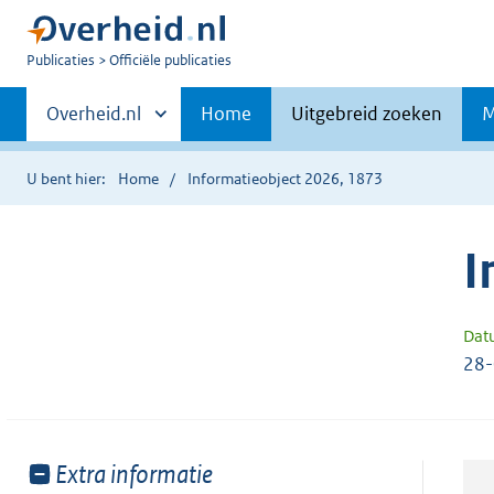
U
Publicaties
Officiële publicaties
bent
Primaire
nu
Andere
Overheid.nl
Home
Uitgebreid zoeken
M
hier:
sites
navigatie
binnen
U bent hier:
Home
Informatieobject 2026, 1873
I
Dat
28
Toon
Extra informatie