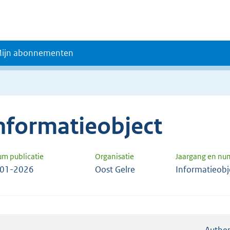
ijn abonnementen
nformatieobject
um publicatie
Organisatie
Jaargang en n
-01-2026
Oost Gelre
Informatieobj
Authen