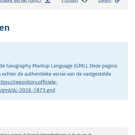
e
s
t
ten
a
n
d
s
g
 in de Geography Markup Language (GML). Deze pagina
r
 echter de authentieke versie van de vastgestelde
o
ttps://repository.officiele-
o
/1/gml/dc-2026-1873.gml
t
t
e
:
1
regeling vormen de formele bekendmakingen in de zin van de