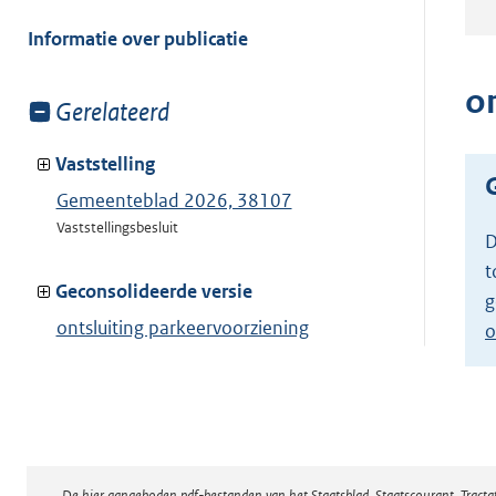
meer
van:
Informatie over publicatie
o
Toon
Gerelateerd
meer
van:
Vaststelling
Gemeenteblad 2026, 38107
Vaststellingsbesluit
D
t
Geconsolideerde versie
g
ontsluiting parkeervoorziening
o
toegestaan
Toon geconsolideerde versie
De hier aangeboden pdf-bestanden van het Staatsblad, Staatscourant, Tract