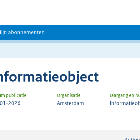
ijn abonnementen
nformatieobject
um publicatie
Organisatie
Jaargang en 
-01-2026
Amsterdam
Informatieob
Authen