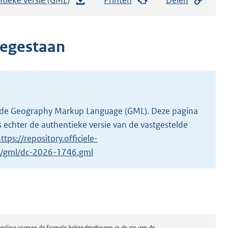
e
s
t
oegestaan
a
n
d
s
g
 in de Geography Markup Language (GML). Deze pagina
r
 echter de authentieke versie van de vastgestelde
o
ttps://repository.officiele-
o
/1/gml/dc-2026-1746.gml
t
t
e
:
2
regeling vormen de formele bekendmakingen in de zin van de