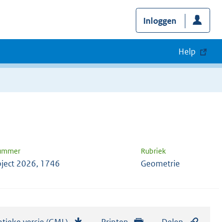
Inloggen
Help
nummer
Rubriek
ject 2026, 1746
Geometrie
tieke versie (GML)
b
Printen
Delen