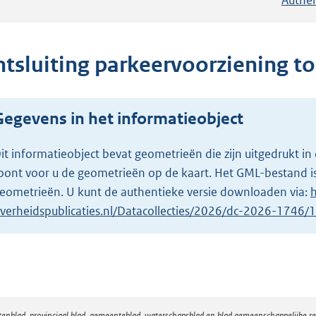
ntsluiting parkeervoorziening t
Gegevens in het informatieobject
it informatieobject bevat geometrieën die zijn uitgedrukt
oont voor u de geometrieën op de kaart. Het GML-bestand is
eometrieën. U kunt de authentieke versie downloaden via:
h
verheidspublicaties.nl/Datacollecties/2026/dc-2026-1746
atenblad, provinciaal blad, gemeenteblad, waterschapsblad en blad gemeenschappelijke 