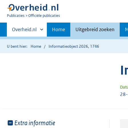
U
Publicaties
Officiële publicaties
bent
Primaire
nu
Andere
Overheid.nl
Home
Uitgebreid zoeken
M
hier:
sites
navigatie
binnen
U bent hier:
Home
Informatieobject 2026, 1746
I
Dat
28
Toon
Extra informatie