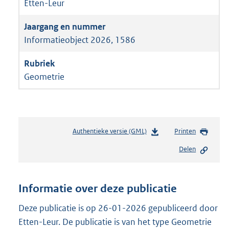
Etten-Leur
Informatieobject 2026, 1586
Geometrie
Authentieke versie (GML)
b
Printen
e
Delen
s
t
a
n
Informatie over deze publicatie
d
s
Deze publicatie is op 26-01-2026 gepubliceerd door
g
Etten-Leur. De publicatie is van het type Geometrie
r