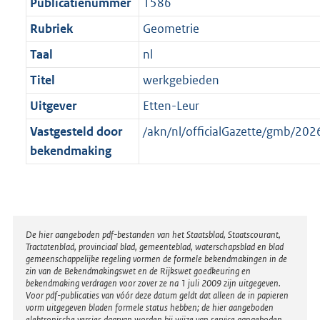
t
Publicatienummer
1586
Rubriek
Geometrie
Taal
nl
Titel
werkgebieden
Uitgever
Etten-Leur
Vastgesteld door
/akn/nl/officialGazette/gmb/2
bekendmaking
Disclaimer
De hier aangeboden pdf-bestanden van het Staatsblad, Staatscourant,
Tractatenblad, provinciaal blad, gemeenteblad, waterschapsblad en blad
gemeenschappelijke regeling vormen de formele bekendmakingen in de
zin van de Bekendmakingswet en de Rijkswet goedkeuring en
bekendmaking verdragen voor zover ze na 1 juli 2009 zijn uitgegeven.
Voor pdf-publicaties van vóór deze datum geldt dat alleen de in papieren
vorm uitgegeven bladen formele status hebben; de hier aangeboden
elektronische versies daarvan worden bij wijze van service aangeboden.