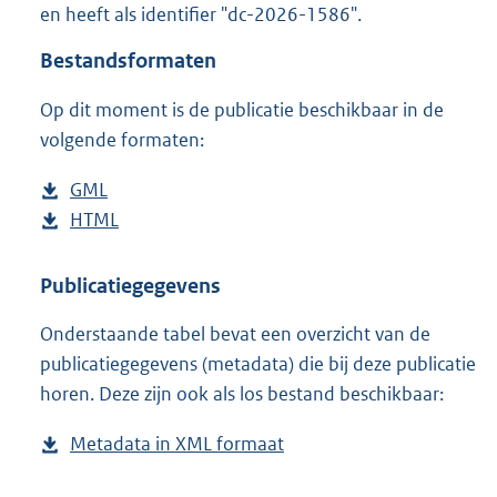
en heeft als identifier "dc-2026-1586".
o
o
Bestandsformaten
t
t
Op dit moment is de publicatie beschikbaar in de
e
volgende formaten:
:
2
2
D
GML
b
K
o
D
HTML
e
b
b
w
o
s
e
n
w
t
s
Publicatiegegevens
l
n
a
t
Onderstaande tabel bevat een overzicht van de
o
l
n
a
publicatiegegevens (metadata) die bij deze publicatie
a
o
d
n
horen. Deze zijn ook als los bestand beschikbaar:
d
a
s
d
p
d
g
s
Metadata in XML formaat
b
u
p
r
g
e
b
u
o
r