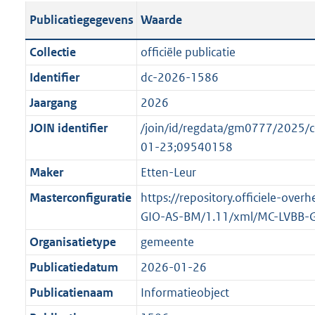
s
l
b
o
o
Publicatiegegevens
Waarde
t
i
l
t
o
a
c
i
t
t
Collectie
officiële publicatie
n
a
c
e
t
Identifier
dc-2026-1586
d
t
a
:
e
s
Jaargang
2026
i
t
2
:
g
e
i
2
o
JOIN identifier
/join/id/regdata/gm0777/202
r
i
e
K
n
01-23;09540158
o
n
i
b
b
Maker
Etten-Leur
o
f
n
e
t
Masterconfiguratie
https://repository.officiele-over
o
f
k
t
GIO-AS-BM/1.11/xml/MC-LVBB-
r
o
e
e
m
r
n
Organisatietype
gemeente
:
a
m
d
Publicatiedatum
2026-01-26
1
a
a
K
Publicatienaam
Informatieobject
t
a
b