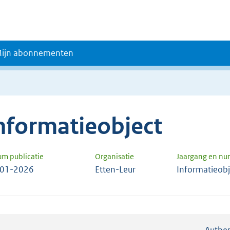
ijn abonnementen
nformatieobject
um publicatie
Organisatie
Jaargang en n
-01-2026
Etten-Leur
Informatieob
Authen