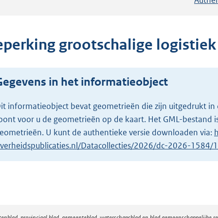
eperking grootschalige logistiek
Gegevens in het informatieobject
it informatieobject bevat geometrieën die zijn uitgedrukt
oont voor u de geometrieën op de kaart. Het GML-bestand is
eometrieën. U kunt de authentieke versie downloaden via:
h
verheidspublicaties.nl/Datacollecties/2026/dc-2026-1584
atenblad, provinciaal blad, gemeenteblad, waterschapsblad en blad gemeenschappelijke 