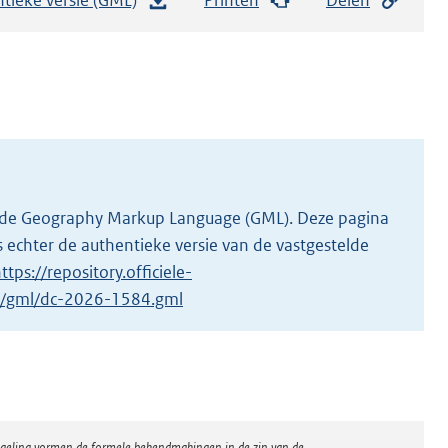
e
s
t
a
n
d
s
g
 in de Geography Markup Language (GML). Deze pagina
r
 echter de authentieke versie van de vastgestelde
o
ttps://repository.officiele-
o
/1/gml/dc-2026-1584.gml
t
t
e
:
2
regeling vormen de formele bekendmakingen in de zin van de