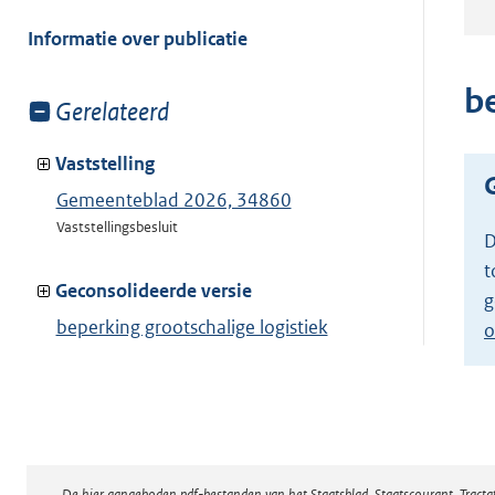
meer
van:
Informatie over publicatie
b
Toon
Gerelateerd
meer
van:
Vaststelling
Gemeenteblad 2026, 34860
Vaststellingsbesluit
D
t
Geconsolideerde versie
g
beperking grootschalige logistiek
o
Toon geconsolideerde versie
De hier aangeboden pdf-bestanden van het Staatsblad, Staatscourant, Tract