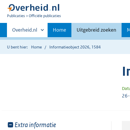
U
Publicaties
Officiële publicaties
bent
Primaire
nu
Andere
Overheid.nl
Home
Uitgebreid zoeken
M
hier:
sites
navigatie
binnen
U bent hier:
Home
Informatieobject 2026, 1584
I
Dat
26
Toon
Extra informatie