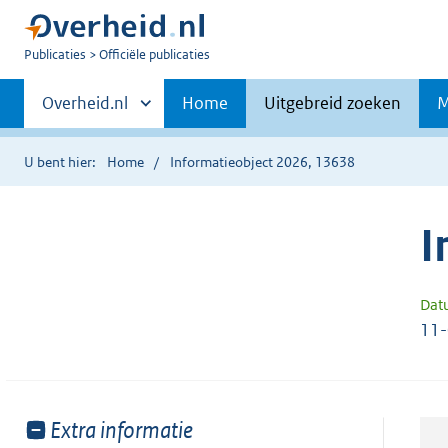
U
Publicaties
Officiële publicaties
bent
Primaire
nu
Andere
Overheid.nl
Home
Uitgebreid zoeken
M
hier:
sites
navigatie
binnen
U bent hier:
Home
Informatieobject 2026, 13638
I
Dat
11
Toon
Extra informatie