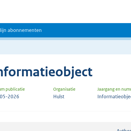
ijn abonnementen
nformatieobject
um publicatie
Organisatie
Jaargang en num
-05-2026
Hulst
Informatieobje
Authen