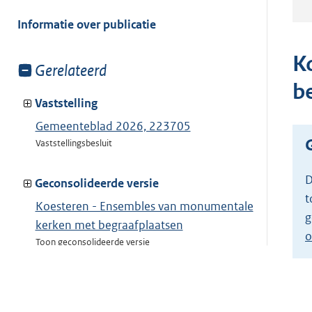
meer
van:
Informatie over publicatie
K
Toon
Gerelateerd
meer
b
van:
Vaststelling
Gemeenteblad 2026, 223705
Vaststellingsbesluit
D
Geconsolideerde versie
t
Koesteren - Ensembles van monumentale
g
kerken met begraafplaatsen
o
Toon geconsolideerde versie