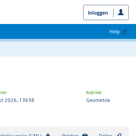
Inloggen
Help
mer
Rubriek
ct 2026, 13638
Geometrie
tieke versie (GML)
b
Printen
Delen