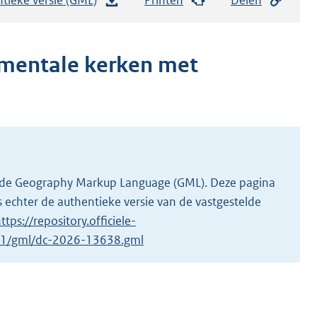
e
s
t
mentale kerken met
a
n
d
s
g
r
 in de Geography Markup Language (GML). Deze pagina
o
 echter de authentieke versie van de vastgestelde
o
ttps://repository.officiele-
t
8/1/gml/dc-2026-13638.gml
t
e
:
1