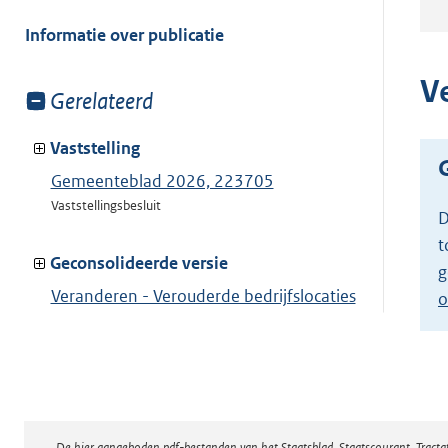
meer
van:
Informatie over publicatie
V
Toon
Gerelateerd
meer
van:
Vaststelling
Gemeenteblad 2026, 223705
Vaststellingsbesluit
D
t
Geconsolideerde versie
g
Veranderen - Verouderde bedrijfslocaties
o
Toon geconsolideerde versie
De hier aangeboden pdf-bestanden van het Staatsblad, Staatscourant, Tract