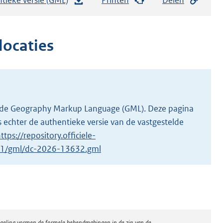
e
s
t
locaties
a
n
d
s
g
 in de Geography Markup Language (GML). Deze pagina
r
 echter de authentieke versie van de vastgestelde
o
ttps://repository.officiele-
o
2/1/gml/dc-2026-13632.gml
t
t
e
:
3
regeling vormen de formele bekendmakingen in de zin van de