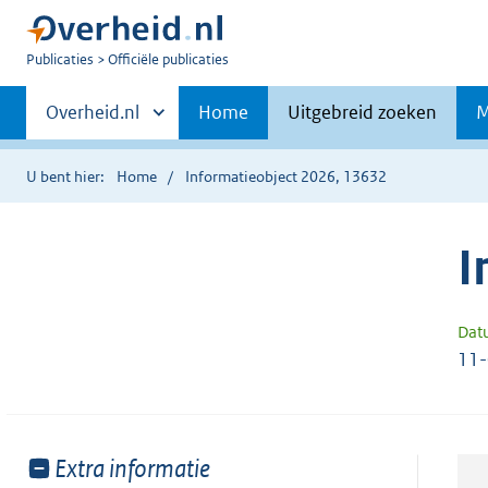
U
Publicaties
Officiële publicaties
bent
Primaire
nu
Andere
Overheid.nl
Home
Uitgebreid zoeken
M
hier:
sites
navigatie
binnen
U bent hier:
Home
Informatieobject 2026, 13632
I
Dat
11
Toon
Extra informatie