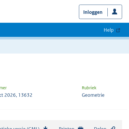
Inloggen
Help
mer
Rubriek
ct 2026, 13632
Geometrie
tieke versie (GML)
b
Printen
Delen