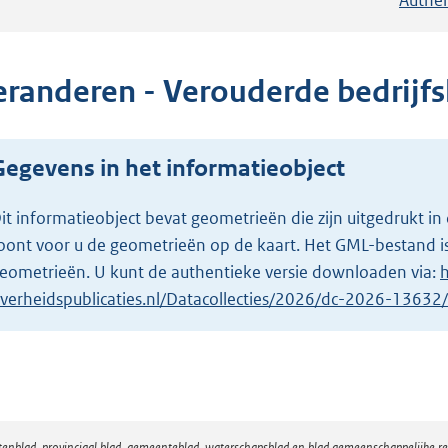
eranderen - Verouderde bedrijfs
Gegevens in het informatieobject
it informatieobject bevat geometrieën die zijn uitgedrukt
oont voor u de geometrieën op de kaart. Het GML-bestand is
eometrieën. U kunt de authentieke versie downloaden via:
h
verheidspublicaties.nl/Datacollecties/2026/dc-2026-1363
atenblad, provinciaal blad, gemeenteblad, waterschapsblad en blad gemeenschappelijke 