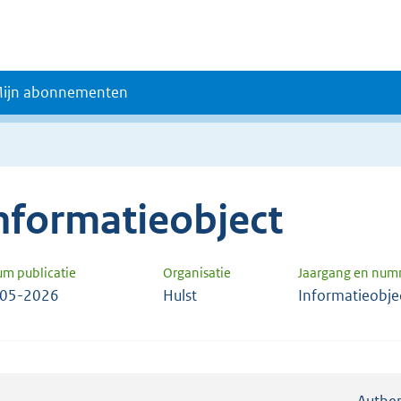
ijn abonnementen
nformatieobject
um publicatie
Organisatie
Jaargang en num
-05-2026
Hulst
Informatieobje
Authen