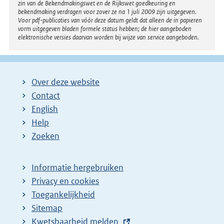
zin van de Bekendmakingswet en de Rijkswet goedkeuring en
bekendmaking verdragen voor zover ze na 1 juli 2009 zijn uitgegeven.
Voor pdf-publicaties van vóór deze datum geldt dat alleen de in papieren
vorm uitgegeven bladen formele status hebben; de hier aangeboden
elektronische versies daarvan worden bij wijze van service aangeboden.
Over deze website
Contact
English
Help
Zoeken
Informatie hergebruiken
Privacy en cookies
Toegankelijkheid
Sitemap
E
Kwetsbaarheid melden