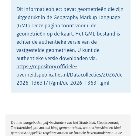
o
Dit informatieobject bevat geometrieën die zijn
t
uitgedrukt in de Geography Markup Language
t
e
(GML). Deze pagina toont voor u de
:
geometrieën op de kaart. Het GML-bestand is
4
echter de authentieke versie van de
K
vastgestelde geometrieën. U kunt de
b
authentieke versie downloaden via:
https://repository.officiele-
overheidspublicaties.nl/Datacollecties/2026/dc-
2026-13631/1/gml/dc-2026-13631.gml
Disclaimer
De hier aangeboden pdf-bestanden van het Staatsblad, Staatscourant,
Tractatenblad, provinciaal blad, gemeenteblad, waterschapsblad en blad
gemeenschappelijke regeling vormen de formele bekendmakingen in de