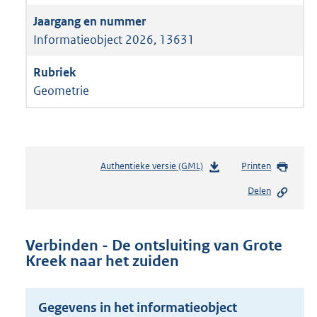
Informatieobject 2026, 13631
Geometrie
Authentieke versie (GML)
b
Printen
e
Delen
s
t
a
n
Verbinden - De ontsluiting van Grote
d
Kreek naar het zuiden
s
g
r
Gegevens in het informatieobject
o