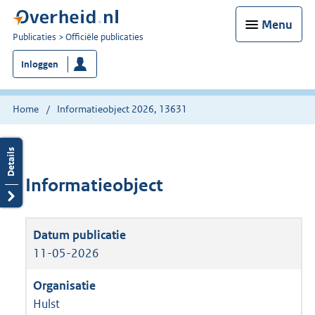
Menu
U
Publicaties
Officiële publicaties
bent
Inloggen
nu
hier:
Home
Informatieobject 2026, 13631
Informatieobject
11-05-2026
Hulst