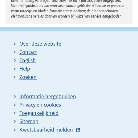
bekendmaking verdragen voor zover ze na 1 juli 2009 zijn uitgegeven.
Voor pdf-publicaties van vóór deze datum geldt dat alleen de in papieren
vorm uitgegeven bladen formele status hebben; de hier aangeboden
elektronische versies daarvan worden bij wijze van service aangeboden.
Over deze website
Contact
English
Help
Zoeken
Informatie hergebruiken
Privacy en cookies
Toegankelijkheid
Sitemap
E
Kwetsbaarheid melden
x