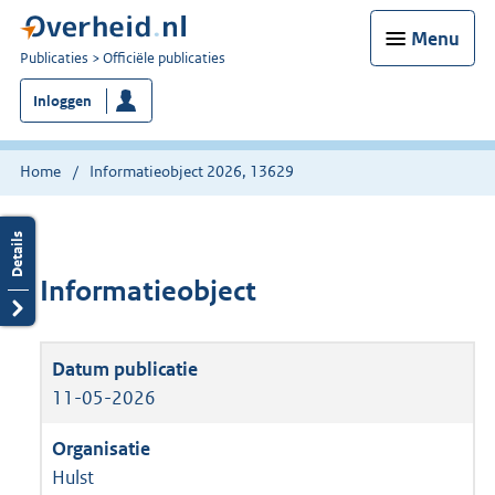
Menu
U
Publicaties
Officiële publicaties
bent
Inloggen
nu
hier:
Home
Informatieobject 2026, 13629
Informatieobject
11-05-2026
Hulst