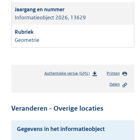
Informatieobject 2026, 13629
Geometrie
Authentieke versie (GML)
b
Printen
e
Delen
s
t
a
n
Veranderen - Overige locaties
d
s
g
Gegevens in het informatieobject
r
o