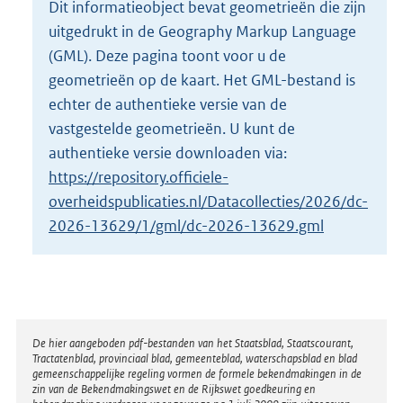
Dit informatieobject bevat geometrieën die zijn
o
uitgedrukt in de Geography Markup Language
t
t
(GML). Deze pagina toont voor u de
e
geometrieën op de kaart. Het GML-bestand is
:
echter de authentieke versie van de
1
vastgestelde geometrieën. U kunt de
0
K
authentieke versie downloaden via:
b
https://repository.officiele-
overheidspublicaties.nl/Datacollecties/2026/dc-
2026-13629/1/gml/dc-2026-13629.gml
Disclaimer
De hier aangeboden pdf-bestanden van het Staatsblad, Staatscourant,
Tractatenblad, provinciaal blad, gemeenteblad, waterschapsblad en blad
gemeenschappelijke regeling vormen de formele bekendmakingen in de
zin van de Bekendmakingswet en de Rijkswet goedkeuring en