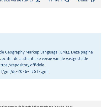
e
s
t
a
n
d
s
g
 in de Geography Markup Language (GML). Deze pagina
r
 echter de authentieke versie van de vastgestelde
o
ttps://repository.officiele-
o
2/1/gml/dc-2026-13612.gml
t
t
e
:
2
regeling vormen de formele bekendmakingen in de zin van de