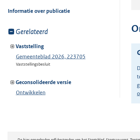
meer
van:
Informatie over publicatie
O
Toon
Gerelateerd
meer
van:
Vaststelling
Gemeenteblad 2026, 223705
Vaststellingsbesluit
D
t
Geconsolideerde versie
g
Ontwikkelen
o
Toon geconsolideerde versie
De hier aangeboden pdf-bestanden van het Staatsblad, Staatscourant, Tract