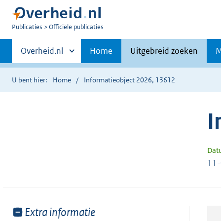
U
Publicaties
Officiële publicaties
bent
Primaire
nu
Andere
Overheid.nl
Home
Uitgebreid zoeken
M
hier:
sites
navigatie
binnen
U bent hier:
Home
Informatieobject 2026, 13612
I
Dat
11
Toon
Extra informatie