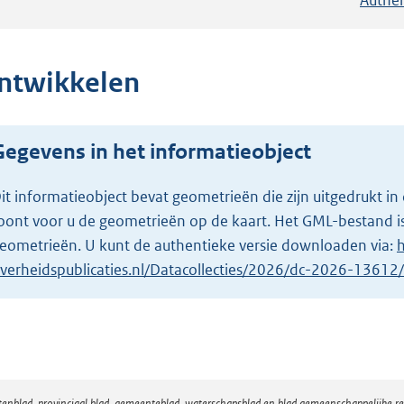
ntwikkelen
Gegevens in het informatieobject
it informatieobject bevat geometrieën die zijn uitgedrukt
oont voor u de geometrieën op de kaart. Het GML-bestand is
eometrieën. U kunt de authentieke versie downloaden via:
h
verheidspublicaties.nl/Datacollecties/2026/dc-2026-1361
atenblad, provinciaal blad, gemeenteblad, waterschapsblad en blad gemeenschappelijke 