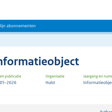
ijn abonnementen
nformatieobject
um publicatie
Organisatie
Jaargang en num
-05-2026
Hulst
Informatieobje
Authen