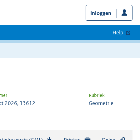
Inloggen
Help
mer
Rubriek
ct 2026, 13612
Geometrie
tieke versie (GML)
b
Printen
Delen