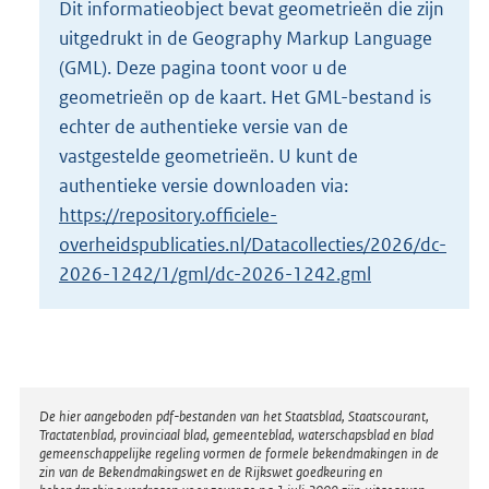
Dit informatieobject bevat geometrieën die zijn
o
uitgedrukt in de Geography Markup Language
t
t
(GML). Deze pagina toont voor u de
e
geometrieën op de kaart. Het GML-bestand is
:
echter de authentieke versie van de
2
vastgestelde geometrieën. U kunt de
K
b
authentieke versie downloaden via:
https://repository.officiele-
overheidspublicaties.nl/Datacollecties/2026/dc-
2026-1242/1/gml/dc-2026-1242.gml
Disclaimer
De hier aangeboden pdf-bestanden van het Staatsblad, Staatscourant,
Tractatenblad, provinciaal blad, gemeenteblad, waterschapsblad en blad
gemeenschappelijke regeling vormen de formele bekendmakingen in de
zin van de Bekendmakingswet en de Rijkswet goedkeuring en