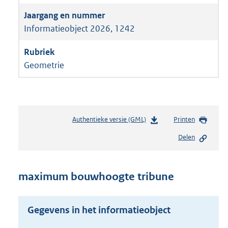
Informatieobject 2026, 1242
Geometrie
Authentieke versie (GML)
b
Printen
e
Delen
s
t
a
n
maximum bouwhoogte tribune
d
s
g
Gegevens in het informatieobject
r
o