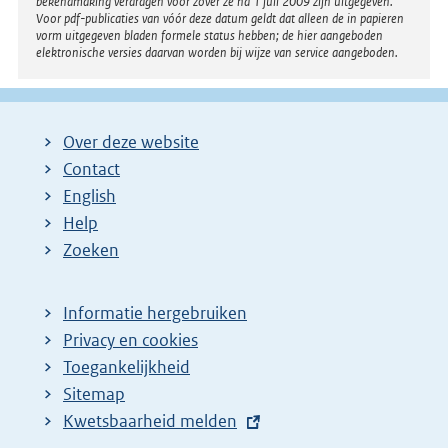
bekendmaking verdragen voor zover ze na 1 juli 2009 zijn uitgegeven.
Voor pdf-publicaties van vóór deze datum geldt dat alleen de in papieren
vorm uitgegeven bladen formele status hebben; de hier aangeboden
elektronische versies daarvan worden bij wijze van service aangeboden.
Over deze website
Contact
English
Help
Zoeken
Informatie hergebruiken
Privacy en cookies
Toegankelijkheid
Sitemap
E
Kwetsbaarheid melden
x