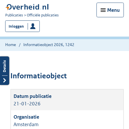
Menu
U
Publicaties
Officiële publicaties
bent
Inloggen
nu
hier:
Home
Informatieobject 2026, 1242
Informatieobject
21-01-2026
Amsterdam