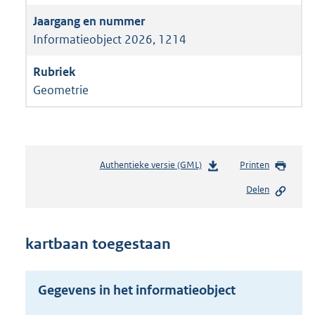
Informatieobject 2026, 1214
Geometrie
Authentieke versie (GML)
b
Printen
e
Delen
s
t
a
n
kartbaan toegestaan
d
s
g
Gegevens in het informatieobject
r
o