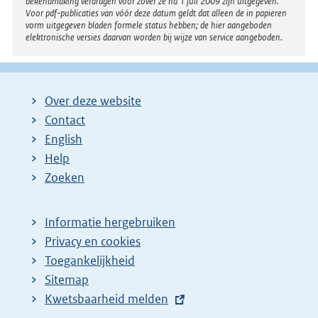
bekendmaking verdragen voor zover ze na 1 juli 2009 zijn uitgegeven.
Voor pdf-publicaties van vóór deze datum geldt dat alleen de in papieren
vorm uitgegeven bladen formele status hebben; de hier aangeboden
elektronische versies daarvan worden bij wijze van service aangeboden.
Over deze website
Contact
English
Help
Zoeken
Informatie hergebruiken
Privacy en cookies
Toegankelijkheid
Sitemap
E
Kwetsbaarheid melden
x