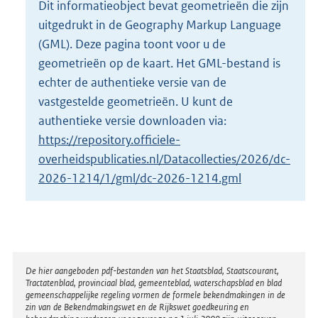
Dit informatieobject bevat geometrieën die zijn
o
uitgedrukt in de Geography Markup Language
t
t
(GML). Deze pagina toont voor u de
e
geometrieën op de kaart. Het GML-bestand is
:
echter de authentieke versie van de
2
vastgestelde geometrieën. U kunt de
K
b
authentieke versie downloaden via:
https://repository.officiele-
overheidspublicaties.nl/Datacollecties/2026/dc-
2026-1214/1/gml/dc-2026-1214.gml
Disclaimer
De hier aangeboden pdf-bestanden van het Staatsblad, Staatscourant,
Tractatenblad, provinciaal blad, gemeenteblad, waterschapsblad en blad
gemeenschappelijke regeling vormen de formele bekendmakingen in de
zin van de Bekendmakingswet en de Rijkswet goedkeuring en