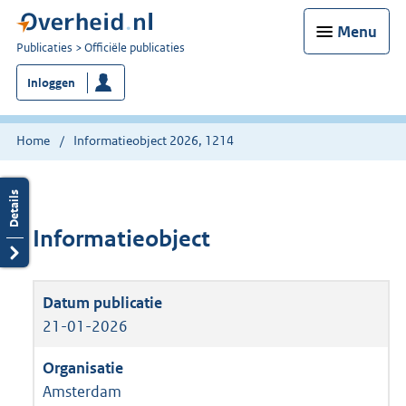
Menu
U
Publicaties
Officiële publicaties
bent
Inloggen
nu
hier:
Home
Informatieobject 2026, 1214
Informatieobject
21-01-2026
Amsterdam