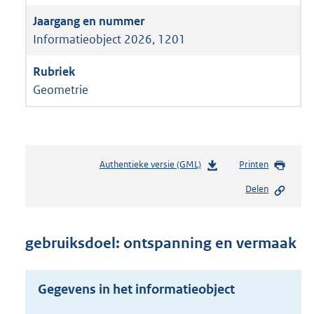
Informatieobject 2026, 1201
Geometrie
Authentieke versie (GML)
b
Printen
e
Delen
s
t
a
n
gebruiksdoel: ontspanning en vermaak
d
s
g
Gegevens in het informatieobject
r
o