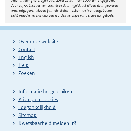
bekendmaking verdragen voor zover ze na 1 juli 2009 zijn uitgegeven.
Voor pdf-publicaties van vóór deze datum geldt dat alleen de in papieren
vorm uitgegeven bladen formele status hebben; de hier aangeboden
elektronische versies daarvan worden bij wijze van service aangeboden.
Over deze website
Contact
English
Help
Zoeken
Informatie hergebruiken
Privacy en cookies
Toegankelijkheid
Sitemap
E
Kwetsbaarheid melden
x