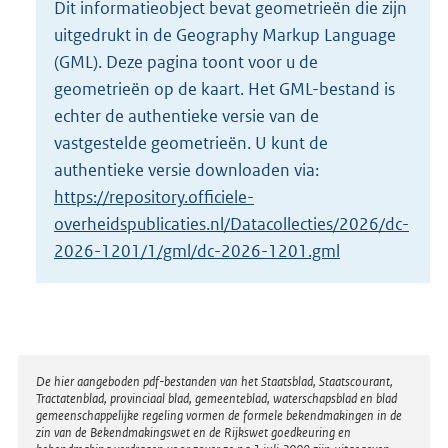
Dit informatieobject bevat geometrieën die zijn
o
uitgedrukt in de Geography Markup Language
t
t
(GML). Deze pagina toont voor u de
e
geometrieën op de kaart. Het GML-bestand is
:
echter de authentieke versie van de
2
vastgestelde geometrieën. U kunt de
K
b
authentieke versie downloaden via:
https://repository.officiele-
overheidspublicaties.nl/Datacollecties/2026/dc-
2026-1201/1/gml/dc-2026-1201.gml
Disclaimer
De hier aangeboden pdf-bestanden van het Staatsblad, Staatscourant,
Tractatenblad, provinciaal blad, gemeenteblad, waterschapsblad en blad
gemeenschappelijke regeling vormen de formele bekendmakingen in de
zin van de Bekendmakingswet en de Rijkswet goedkeuring en