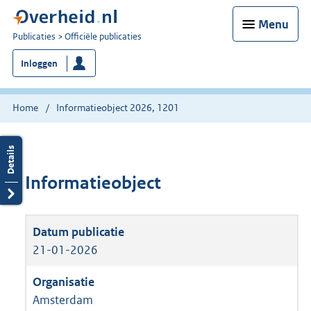
Menu
U
Publicaties
Officiële publicaties
bent
Inloggen
nu
hier:
Home
Informatieobject 2026, 1201
Informatieobject
21-01-2026
Amsterdam