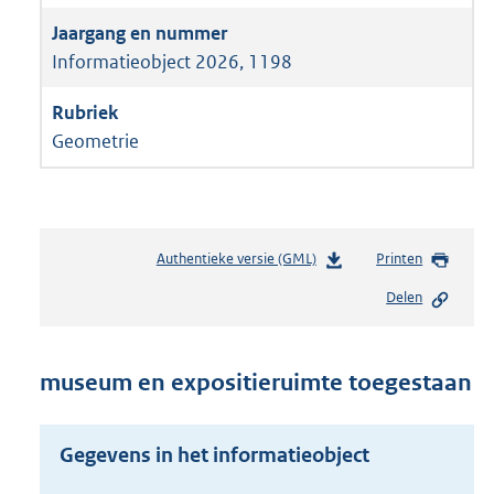
Informatieobject 2026, 1198
Geometrie
Authentieke versie (GML)
b
Printen
e
Delen
s
t
a
n
museum en expositieruimte toegestaan
d
s
g
Gegevens in het informatieobject
r
o