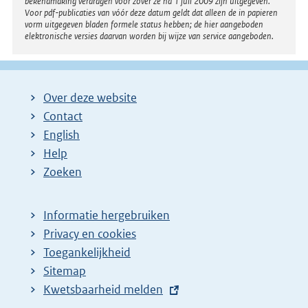
bekendmaking verdragen voor zover ze na 1 juli 2009 zijn uitgegeven.
Voor pdf-publicaties van vóór deze datum geldt dat alleen de in papieren
vorm uitgegeven bladen formele status hebben; de hier aangeboden
elektronische versies daarvan worden bij wijze van service aangeboden.
Over deze website
Contact
English
Help
Zoeken
Informatie hergebruiken
Privacy en cookies
Toegankelijkheid
Sitemap
E
Kwetsbaarheid melden
x