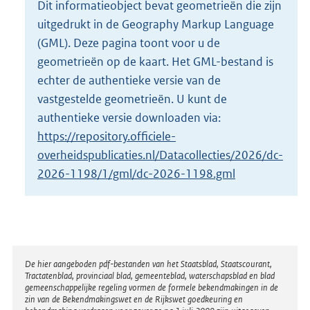
Dit informatieobject bevat geometrieën die zijn
o
uitgedrukt in de Geography Markup Language
t
t
(GML). Deze pagina toont voor u de
e
geometrieën op de kaart. Het GML-bestand is
:
echter de authentieke versie van de
2
vastgestelde geometrieën. U kunt de
K
b
authentieke versie downloaden via:
https://repository.officiele-
overheidspublicaties.nl/Datacollecties/2026/dc-
2026-1198/1/gml/dc-2026-1198.gml
Disclaimer
De hier aangeboden pdf-bestanden van het Staatsblad, Staatscourant,
Tractatenblad, provinciaal blad, gemeenteblad, waterschapsblad en blad
gemeenschappelijke regeling vormen de formele bekendmakingen in de
zin van de Bekendmakingswet en de Rijkswet goedkeuring en