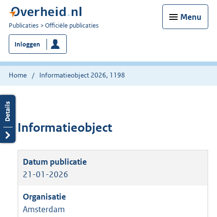
Menu
U
Publicaties
Officiële publicaties
bent
Inloggen
nu
hier:
Home
Informatieobject 2026, 1198
Informatieobject
21-01-2026
Amsterdam