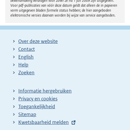
bekendmaking verdragen voor zover ze na 1 juli 2009 zijn uitgegeven.
Voor pdf-publicaties van vóór deze datum geldt dat alleen de in papieren
vorm uitgegeven bladen formele status hebben; de hier aangeboden
elektronische versies daarvan worden bij wijze van service aangeboden.
Over deze website
Contact
English
Help
Zoeken
Informatie hergebruiken
Privacy en cookies
Toegankelijkheid
Sitemap
E
Kwetsbaarheid melden
x