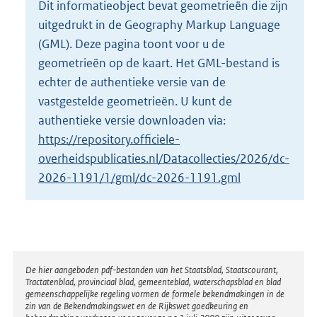
Dit informatieobject bevat geometrieën die zijn
o
uitgedrukt in de Geography Markup Language
t
t
(GML). Deze pagina toont voor u de
e
geometrieën op de kaart. Het GML-bestand is
:
echter de authentieke versie van de
2
vastgestelde geometrieën. U kunt de
K
b
authentieke versie downloaden via:
https://repository.officiele-
overheidspublicaties.nl/Datacollecties/2026/dc-
2026-1191/1/gml/dc-2026-1191.gml
Disclaimer
De hier aangeboden pdf-bestanden van het Staatsblad, Staatscourant,
Tractatenblad, provinciaal blad, gemeenteblad, waterschapsblad en blad
gemeenschappelijke regeling vormen de formele bekendmakingen in de
zin van de Bekendmakingswet en de Rijkswet goedkeuring en