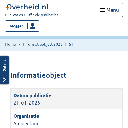
Menu
U
Publicaties
Officiële publicaties
bent
Inloggen
nu
hier:
Home
Informatieobject 2026, 1191
Informatieobject
21-01-2026
Amsterdam