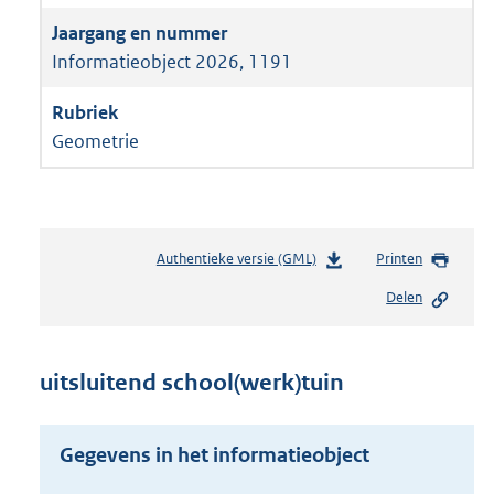
Informatieobject 2026, 1191
Geometrie
Authentieke versie (GML)
b
Printen
e
Delen
s
t
a
n
uitsluitend school(werk)tuin
d
s
g
Gegevens in het informatieobject
r
o