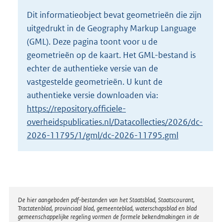
o
Dit informatieobject bevat geometrieën die zijn
t
uitgedrukt in de Geography Markup Language
t
e
(GML). Deze pagina toont voor u de
:
geometrieën op de kaart. Het GML-bestand is
1
echter de authentieke versie van de
1
vastgestelde geometrieën. U kunt de
K
b
authentieke versie downloaden via:
https://repository.officiele-
overheidspublicaties.nl/Datacollecties/2026/dc-
2026-11795/1/gml/dc-2026-11795.gml
Disclaimer
De hier aangeboden pdf-bestanden van het Staatsblad, Staatscourant,
Tractatenblad, provinciaal blad, gemeenteblad, waterschapsblad en blad
gemeenschappelijke regeling vormen de formele bekendmakingen in de