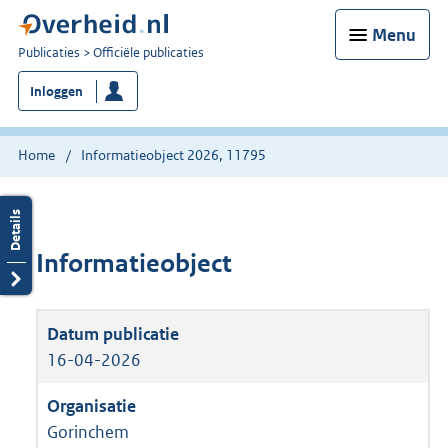
Menu
U
Publicaties
Officiële publicaties
bent
Inloggen
nu
hier:
Home
Informatieobject 2026, 11795
Informatieobject
16-04-2026
Gorinchem