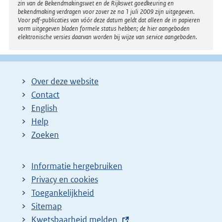
zin van de Bekendmakingswet en de Rijkswet goedkeuring en
bekendmaking verdragen voor zover ze na 1 juli 2009 zijn uitgegeven.
Voor pdf-publicaties van vóór deze datum geldt dat alleen de in papieren
vorm uitgegeven bladen formele status hebben; de hier aangeboden
elektronische versies daarvan worden bij wijze van service aangeboden.
Over deze website
Contact
English
Help
Zoeken
Informatie hergebruiken
Privacy en cookies
Toegankelijkheid
Sitemap
E
Kwetsbaarheid melden