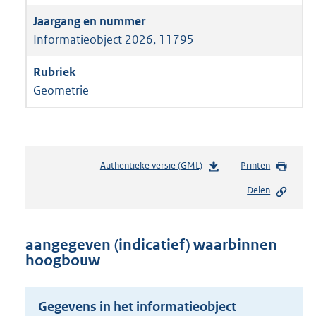
Informatieobject 2026, 11795
Geometrie
Authentieke versie (GML)
b
Printen
e
Delen
s
t
a
n
aangegeven (indicatief) waarbinnen
d
hoogbouw
s
g
r
Gegevens in het informatieobject
o