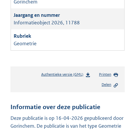
Gorinchem
Informatieobject 2026, 11788
Geometrie
Authentieke versie (GML)
b
Printen
e
Delen
s
t
a
n
Informatie over deze publicatie
d
s
Deze publicatie is op 16-04-2026 gepubliceerd door
g
Gorinchem. De publicatie is van het type Geometrie
r