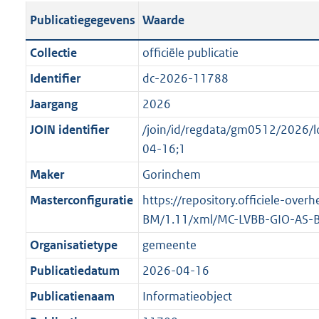
s
l
b
o
o
Publicatiegegevens
Waarde
t
i
l
t
o
a
c
i
t
t
Collectie
officiële publicatie
n
a
c
e
t
Identifier
dc-2026-11788
d
t
a
:
e
s
Jaargang
2026
i
t
3
:
g
e
i
K
o
JOIN identifier
/join/id/regdata/gm0512/2026
r
i
e
b
n
04-16;1
o
n
i
b
Maker
Gorinchem
o
f
n
e
t
Masterconfiguratie
https://repository.officiele-ove
o
f
k
t
BM/1.11/xml/MC-LVBB-GIO-AS-
r
o
e
e
m
r
n
Organisatietype
gemeente
:
a
m
d
Publicatiedatum
2026-04-16
1
a
a
K
Publicatienaam
Informatieobject
t
a
b