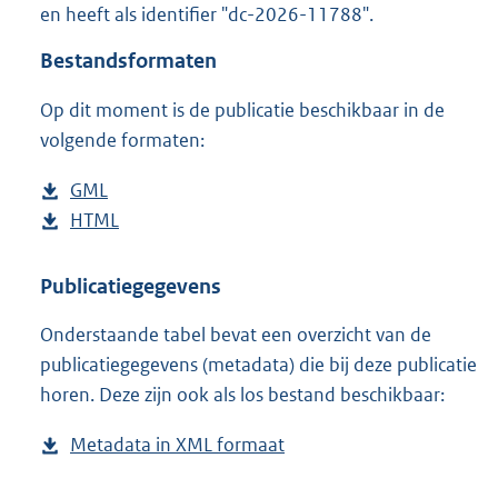
en heeft als identifier "dc-2026-11788".
o
o
Bestandsformaten
t
t
Op dit moment is de publicatie beschikbaar in de
e
volgende formaten:
:
3
K
D
GML
b
b
o
D
HTML
e
b
w
o
s
e
n
w
t
s
Publicatiegegevens
l
n
a
t
Onderstaande tabel bevat een overzicht van de
o
l
n
a
publicatiegegevens (metadata) die bij deze publicatie
a
o
d
n
horen. Deze zijn ook als los bestand beschikbaar:
d
a
s
d
p
d
g
s
Metadata in XML formaat
b
u
p
r
g
e
b
u
o
r