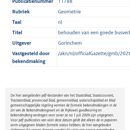
t
Publicatienummer
11788
Rubriek
Geometrie
Taal
nl
Titel
behouden van een goede busver
Uitgever
Gorinchem
Vastgesteld door
/akn/nl/officialGazette/gmb/2
bekendmaking
Disclaimer
De hier aangeboden pdf-bestanden van het Staatsblad, Staatscourant,
Tractatenblad, provinciaal blad, gemeenteblad, waterschapsblad en blad
gemeenschappelijke regeling vormen de formele bekendmakingen in de
zin van de Bekendmakingswet en de Rijkswet goedkeuring en
bekendmaking verdragen voor zover ze na 1 juli 2009 zijn uitgegeven.
Voor pdf-publicaties van vóór deze datum geldt dat alleen de in papieren
vorm uitgegeven bladen formele status hebben; de hier aangeboden
elektronische versies daarvan worden bij wijze van service aangeboden.