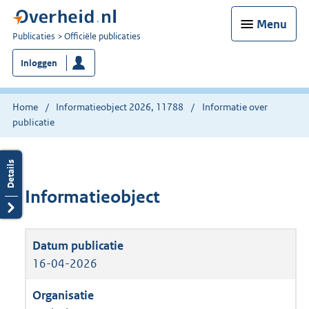
Menu
U
Publicaties
Officiële publicaties
bent
Inloggen
nu
hier:
Home
Informatieobject 2026, 11788
Informatie over
publicatie
Informatieobject
16-04-2026