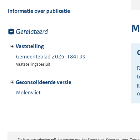
meer
van:
Informatie over publicatie
M
Toon
Gerelateerd
meer
van:
Vaststelling
Gemeenteblad 2026, 184199
Vaststellingsbesluit
D
t
Geconsolideerde versie
g
Molenvliet
o
Toon geconsolideerde versie
De hier aangeboden pdf-bestanden van het Staatsblad, Staatscourant, Tract