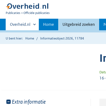
U
Publicaties
Officiële publicaties
bent
Primaire
nu
Andere
Overheid.nl
Home
Uitgebreid zoeken
M
hier:
sites
navigatie
binnen
U bent hier:
Home
Informatieobject 2026, 11784
I
Dat
16
Toon
Extra informatie