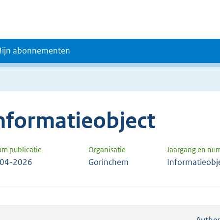
ijn abonnementen
nformatieobject
um publicatie
Organisatie
Jaargang en nu
-04-2026
Gorinchem
Informatieobj
Authen