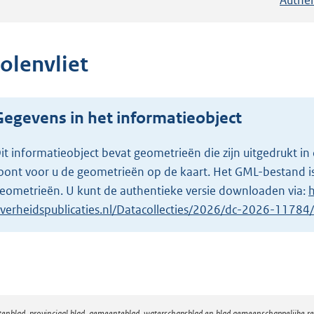
olenvliet
Gegevens in het informatieobject
it informatieobject bevat geometrieën die zijn uitgedrukt
oont voor u de geometrieën op de kaart. Het GML-bestand is
eometrieën. U kunt de authentieke versie downloaden via:
h
verheidspublicaties.nl/Datacollecties/2026/dc-2026-1178
atenblad, provinciaal blad, gemeenteblad, waterschapsblad en blad gemeenschappelijke 