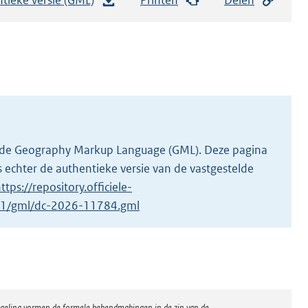
e
s
t
a
n
d
s
g
 in de Geography Markup Language (GML). Deze pagina
r
 echter de authentieke versie van de vastgestelde
o
ttps://repository.officiele-
o
4/1/gml/dc-2026-11784.gml
t
t
e
:
3
regeling vormen de formele bekendmakingen in de zin van de