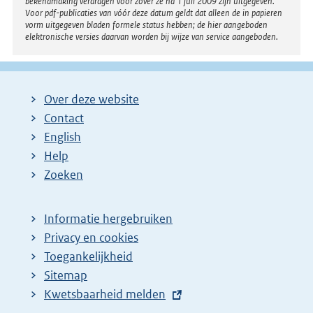
bekendmaking verdragen voor zover ze na 1 juli 2009 zijn uitgegeven.
Voor pdf-publicaties van vóór deze datum geldt dat alleen de in papieren
vorm uitgegeven bladen formele status hebben; de hier aangeboden
elektronische versies daarvan worden bij wijze van service aangeboden.
Over deze website
Contact
English
Help
Zoeken
Informatie hergebruiken
Privacy en cookies
Toegankelijkheid
Sitemap
E
Kwetsbaarheid melden
x