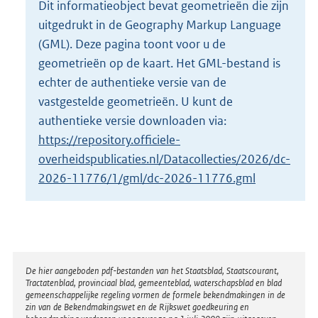
Dit informatieobject bevat geometrieën die zijn
o
uitgedrukt in de Geography Markup Language
t
t
(GML). Deze pagina toont voor u de
e
geometrieën op de kaart. Het GML-bestand is
:
echter de authentieke versie van de
4
vastgestelde geometrieën. U kunt de
K
b
authentieke versie downloaden via:
https://repository.officiele-
overheidspublicaties.nl/Datacollecties/2026/dc-
2026-11776/1/gml/dc-2026-11776.gml
Disclaimer
De hier aangeboden pdf-bestanden van het Staatsblad, Staatscourant,
Tractatenblad, provinciaal blad, gemeenteblad, waterschapsblad en blad
gemeenschappelijke regeling vormen de formele bekendmakingen in de
zin van de Bekendmakingswet en de Rijkswet goedkeuring en