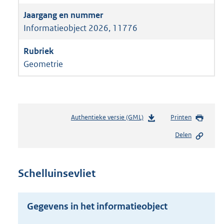
Informatieobject 2026, 11776
Geometrie
Authentieke versie (GML)
b
Printen
e
Delen
s
t
a
n
Schelluinsevliet
d
s
g
Gegevens in het informatieobject
r
o