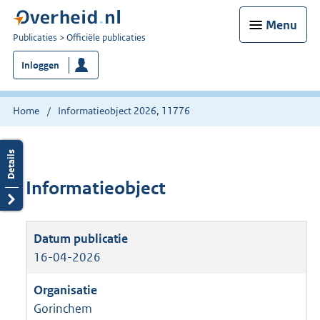
Menu
U
Publicaties
Officiële publicaties
bent
Inloggen
nu
hier:
Home
Informatieobject 2026, 11776
Informatieobject
16-04-2026
Gorinchem