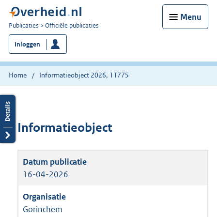
Menu
U
Publicaties
Officiële publicaties
bent
Inloggen
nu
hier:
Home
Informatieobject 2026, 11775
Informatieobject
16-04-2026
Gorinchem