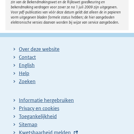
zin van de Bekendmakingswet en de Rijkswet goedkeuring en
bekendmaking verdragen voor zover ze na 1 juli 2009 zijn uitgegeven.
Voor pdf-publicaties van vóór deze datum geldt dat alleen de in papieren
vorm uitgegeven bladen formele status hebben; de hier aangeboden
elektronische versies daarvan worden bij wijze van service aangeboden.
Over deze website
Contact
English
Help
Zoeken
Informatie hergebruiken
Privacy en cookies
Toegankelijkheid
Sitemap
E
Kwetsbaarheid melden