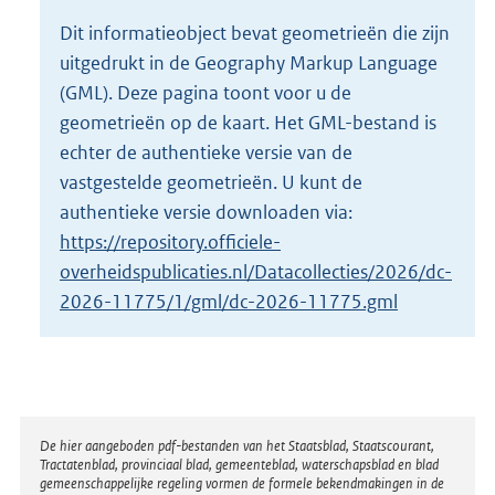
o
Dit informatieobject bevat geometrieën die zijn
t
uitgedrukt in de Geography Markup Language
t
e
(GML). Deze pagina toont voor u de
:
geometrieën op de kaart. Het GML-bestand is
4
echter de authentieke versie van de
K
vastgestelde geometrieën. U kunt de
b
authentieke versie downloaden via:
https://repository.officiele-
overheidspublicaties.nl/Datacollecties/2026/dc-
2026-11775/1/gml/dc-2026-11775.gml
Disclaimer
De hier aangeboden pdf-bestanden van het Staatsblad, Staatscourant,
Tractatenblad, provinciaal blad, gemeenteblad, waterschapsblad en blad
gemeenschappelijke regeling vormen de formele bekendmakingen in de