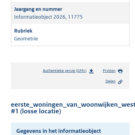
Informatieobject 2026, 11775
Geometrie
Authentieke versie (GML)
b
Printen
e
Delen
s
t
a
n
eerste_woningen_van_woonwijken_west_r
d
#1 (losse locatie)
s
g
r
Gegevens in het informatieobject
o