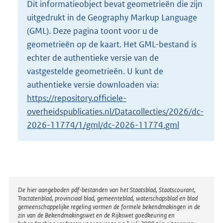
Dit informatieobject bevat geometrieën die zijn
o
uitgedrukt in de Geography Markup Language
t
t
(GML). Deze pagina toont voor u de
e
geometrieën op de kaart. Het GML-bestand is
:
echter de authentieke versie van de
4
vastgestelde geometrieën. U kunt de
K
b
authentieke versie downloaden via:
https://repository.officiele-
overheidspublicaties.nl/Datacollecties/2026/dc-
2026-11774/1/gml/dc-2026-11774.gml
Disclaimer
De hier aangeboden pdf-bestanden van het Staatsblad, Staatscourant,
Tractatenblad, provinciaal blad, gemeenteblad, waterschapsblad en blad
gemeenschappelijke regeling vormen de formele bekendmakingen in de
zin van de Bekendmakingswet en de Rijkswet goedkeuring en