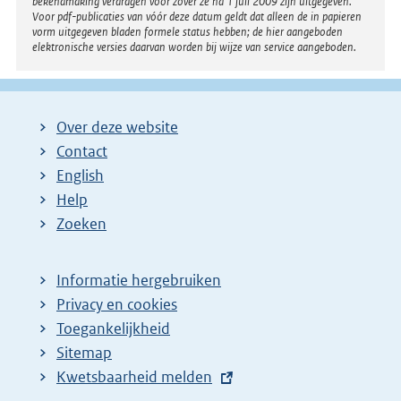
bekendmaking verdragen voor zover ze na 1 juli 2009 zijn uitgegeven.
Voor pdf-publicaties van vóór deze datum geldt dat alleen de in papieren
vorm uitgegeven bladen formele status hebben; de hier aangeboden
elektronische versies daarvan worden bij wijze van service aangeboden.
Over deze website
Contact
English
Help
Zoeken
Informatie hergebruiken
Privacy en cookies
Toegankelijkheid
Sitemap
E
Kwetsbaarheid melden
x