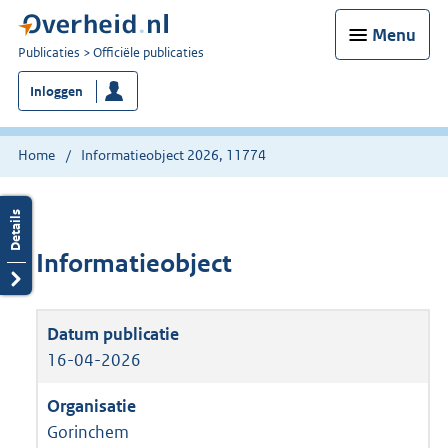
Menu
U
Publicaties
Officiële publicaties
bent
Inloggen
nu
hier:
Home
Informatieobject 2026, 11774
Informatieobject
16-04-2026
Gorinchem