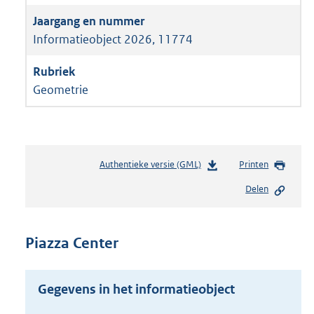
Informatieobject 2026, 11774
Geometrie
Authentieke versie (GML)
b
Printen
e
Delen
s
t
a
n
Piazza Center
d
s
g
Gegevens in het informatieobject
r
o