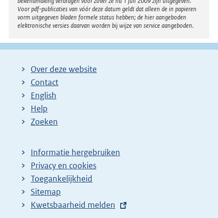
bekendmaking verdragen voor zover ze na 1 juli 2009 zijn uitgegeven.
Voor pdf-publicaties van vóór deze datum geldt dat alleen de in papieren
vorm uitgegeven bladen formele status hebben; de hier aangeboden
elektronische versies daarvan worden bij wijze van service aangeboden.
Over deze website
Contact
English
Help
Zoeken
Informatie hergebruiken
Privacy en cookies
Toegankelijkheid
Sitemap
E
Kwetsbaarheid melden
x