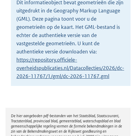
Dit informatieobject bevat geometrieën die zijn
o
uitgedrukt in de Geography Markup Language
t
t
(GML). Deze pagina toont voor u de
e
geometrieën op de kaart. Het GML-bestand is
:
echter de authentieke versie van de
3
vastgestelde geometrieën. U kunt de
K
b
authentieke versie downloaden via:
https://repository.officiele-
overheidspublicaties.nl/Datacollecties/2026/dc-
2026-11767/1/gml/dc-2026-11767.gml
Disclaimer
De hier aangeboden pdf-bestanden van het Staatsblad, Staatscourant,
Tractatenblad, provinciaal blad, gemeenteblad, waterschapsblad en blad
gemeenschappelijke regeling vormen de formele bekendmakingen in de
zin van de Bekendmakingswet en de Rijkswet goedkeuring en