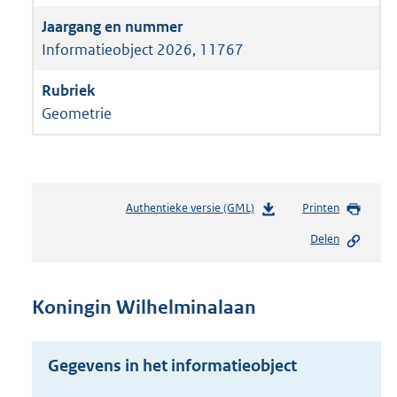
Informatieobject 2026, 11767
Geometrie
Authentieke versie (GML)
b
Printen
e
Delen
s
t
a
n
Koningin Wilhelminalaan
d
s
g
Gegevens in het informatieobject
r
o