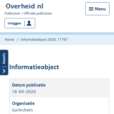
Menu
U
Publicaties
Officiële publicaties
bent
Inloggen
nu
hier:
Home
Informatieobject 2026, 11767
Informatieobject
16-04-2026
Gorinchem