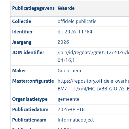
s
l
b
o
o
Publicatiegegevens
Waarde
t
i
l
t
o
a
c
i
t
t
Collectie
officiële publicatie
n
a
c
e
t
Identifier
dc-2026-11764
d
t
a
:
e
s
Jaargang
2026
i
t
2
:
g
e
i
K
o
JOIN identifier
/join/id/regdata/gm0512/2026
r
i
e
b
n
04-16;1
o
n
i
b
Maker
Gorinchem
o
f
n
e
t
Masterconfiguratie
https://repository.officiele-ove
o
f
k
t
BM/1.11/xml/MC-LVBB-GIO-AS-
r
o
e
e
m
r
n
Organisatietype
gemeente
:
a
m
d
Publicatiedatum
2026-04-16
1
a
a
K
Publicatienaam
Informatieobject
t
a
b