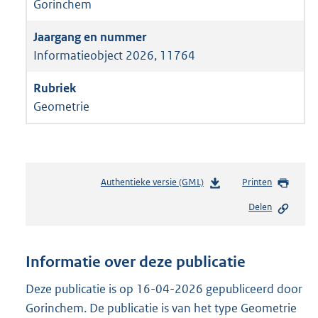
Gorinchem
Informatieobject 2026, 11764
Geometrie
Authentieke versie (GML)
b
Printen
e
Delen
s
t
a
n
Informatie over deze publicatie
d
s
Deze publicatie is op 16-04-2026 gepubliceerd door
g
Gorinchem. De publicatie is van het type Geometrie
r