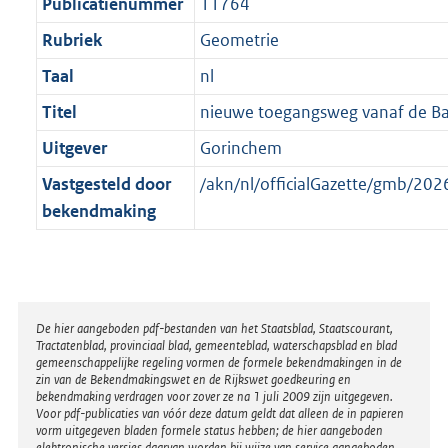
t
Publicatienummer
11764
Rubriek
Geometrie
Taal
nl
Titel
nieuwe toegangsweg vanaf de 
Uitgever
Gorinchem
Vastgesteld door
/akn/nl/officialGazette/gmb/2
bekendmaking
Disclaimer
De hier aangeboden pdf-bestanden van het Staatsblad, Staatscourant,
Tractatenblad, provinciaal blad, gemeenteblad, waterschapsblad en blad
gemeenschappelijke regeling vormen de formele bekendmakingen in de
zin van de Bekendmakingswet en de Rijkswet goedkeuring en
bekendmaking verdragen voor zover ze na 1 juli 2009 zijn uitgegeven.
Voor pdf-publicaties van vóór deze datum geldt dat alleen de in papieren
vorm uitgegeven bladen formele status hebben; de hier aangeboden
elektronische versies daarvan worden bij wijze van service aangeboden.