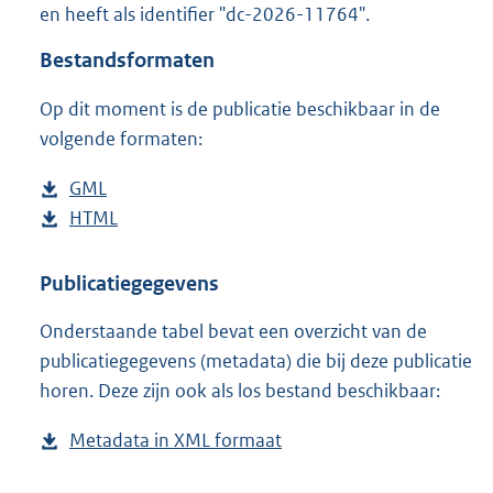
en heeft als identifier "dc-2026-11764".
o
o
Bestandsformaten
t
t
Op dit moment is de publicatie beschikbaar in de
e
volgende formaten:
:
2
K
D
GML
b
b
o
D
HTML
e
b
w
o
s
e
n
w
t
s
Publicatiegegevens
l
n
a
t
Onderstaande tabel bevat een overzicht van de
o
l
n
a
publicatiegegevens (metadata) die bij deze publicatie
a
o
d
n
horen. Deze zijn ook als los bestand beschikbaar:
d
a
s
d
p
d
g
s
Metadata in XML formaat
b
u
p
r
g
e
b
u
o
r