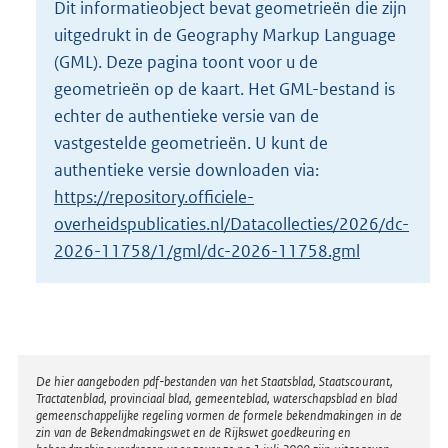
Dit informatieobject bevat geometrieën die zijn
o
uitgedrukt in de Geography Markup Language
t
t
(GML). Deze pagina toont voor u de
e
geometrieën op de kaart. Het GML-bestand is
:
echter de authentieke versie van de
3
vastgestelde geometrieën. U kunt de
K
b
authentieke versie downloaden via:
https://repository.officiele-
overheidspublicaties.nl/Datacollecties/2026/dc-
2026-11758/1/gml/dc-2026-11758.gml
Disclaimer
De hier aangeboden pdf-bestanden van het Staatsblad, Staatscourant,
Tractatenblad, provinciaal blad, gemeenteblad, waterschapsblad en blad
gemeenschappelijke regeling vormen de formele bekendmakingen in de
zin van de Bekendmakingswet en de Rijkswet goedkeuring en