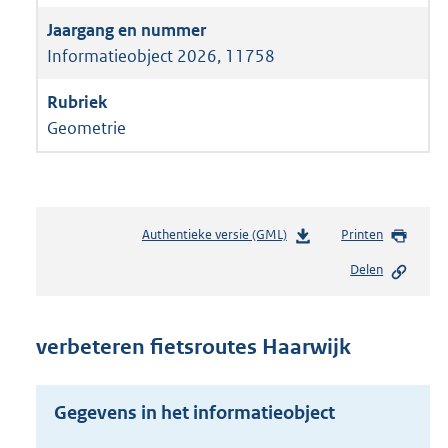
Informatieobject 2026, 11758
Geometrie
Authentieke versie (GML)
b
Printen
e
Delen
s
t
a
n
verbeteren fietsroutes Haarwijk
d
s
g
Gegevens in het informatieobject
r
o