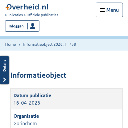
Menu
U
Publicaties
Officiële publicaties
bent
Inloggen
nu
hier:
Home
Informatieobject 2026, 11758
Informatieobject
16-04-2026
Gorinchem