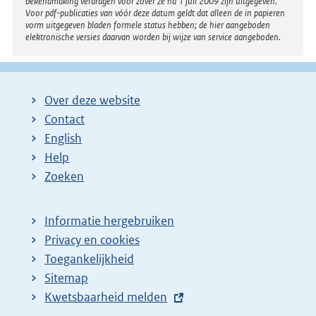
bekendmaking verdragen voor zover ze na 1 juli 2009 zijn uitgegeven.
Voor pdf-publicaties van vóór deze datum geldt dat alleen de in papieren
vorm uitgegeven bladen formele status hebben; de hier aangeboden
elektronische versies daarvan worden bij wijze van service aangeboden.
Over deze website
Contact
English
Help
Zoeken
Informatie hergebruiken
Privacy en cookies
Toegankelijkheid
Sitemap
E
Kwetsbaarheid melden
x