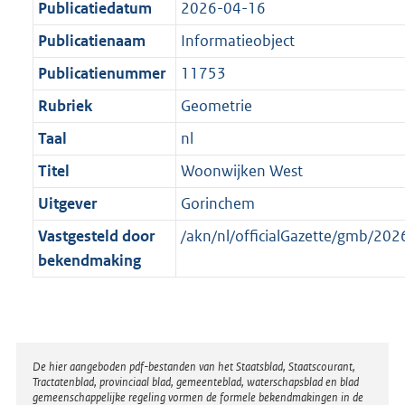
Publicatiedatum
2026-04-16
1
a
a
K
Publicatienaam
Informatieobject
t
a
b
t
Publicatienummer
11753
Rubriek
Geometrie
Taal
nl
Titel
Woonwijken West
Uitgever
Gorinchem
Vastgesteld door
/akn/nl/officialGazette/gmb/2
bekendmaking
Disclaimer
De hier aangeboden pdf-bestanden van het Staatsblad, Staatscourant,
Tractatenblad, provinciaal blad, gemeenteblad, waterschapsblad en blad
gemeenschappelijke regeling vormen de formele bekendmakingen in de