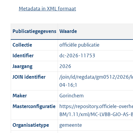
p
d
g
s
Metadata in XML formaat
b
u
p
r
g
e
b
u
o
r
s
l
b
o
o
Publicatiegegevens
Waarde
t
i
l
t
o
a
c
i
t
t
Collectie
officiële publicatie
n
a
c
e
t
Identifier
dc-2026-11753
d
t
a
:
e
s
Jaargang
2026
i
t
5
:
g
e
i
K
o
JOIN identifier
/join/id/regdata/gm0512/2026
r
i
e
b
n
04-16;1
o
n
i
b
Maker
Gorinchem
o
f
n
e
t
Masterconfiguratie
https://repository.officiele-ove
o
f
k
t
BM/1.11/xml/MC-LVBB-GIO-AS-
r
o
e
e
m
r
n
Organisatietype
gemeente
:
a
m
d