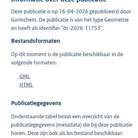
d
s
Deze publicatie is op 16-04-2026 gepubliceerd door
g
Gorinchem. De publicatie is van het type Geometrie
r
en heeft als identifier "dc-2026-11753".
o
o
Bestandsformaten
t
t
Op dit moment is de publicatie beschikbaar in de
e
volgende formaten:
:
5
K
D
GML
b
b
o
D
HTML
e
b
w
o
s
e
n
w
t
s
Publicatiegegevens
l
n
a
t
Onderstaande tabel bevat een overzicht van de
o
l
n
a
publicatiegegevens (metadata) die bij deze publicatie
a
o
d
n
horen. Deze zijn ook als los bestand beschikbaar:
d
a
s
d