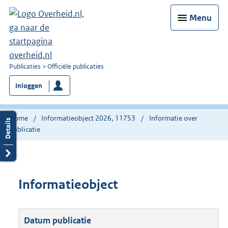
Menu
U
Publicaties
Officiële publicaties
bent
Inloggen
nu
hier:
Home
Informatieobject 2026, 11753
Informatie over
publicatie
Informatieobject