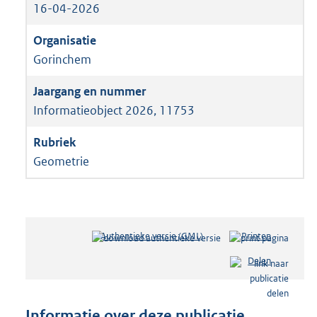
16-04-2026
Gorinchem
Informatieobject 2026, 11753
Geometrie
Authentieke versie (GML)
b
Printen
e
Delen
s
t
a
n
Informatie over deze publicatie