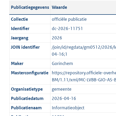
s
l
b
o
o
Publicatiegegevens
Waarde
t
i
l
t
o
a
c
i
t
t
Collectie
officiële publicatie
n
a
c
e
t
Identifier
dc-2026-11751
d
t
a
:
e
s
Jaargang
2026
i
t
3
:
g
e
i
K
o
JOIN identifier
/join/id/regdata/gm0512/2026
r
i
e
b
n
04-16;1
o
n
i
b
Maker
Gorinchem
o
f
n
e
t
Masterconfiguratie
https://repository.officiele-ove
o
f
k
t
BM/1.11/xml/MC-LVBB-GIO-AS-
r
o
e
e
m
r
n
Organisatietype
gemeente
:
a
m
d
Publicatiedatum
2026-04-16
1
a
a
K
Publicatienaam
Informatieobject
t
a
b