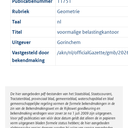
t
Publicatienummer
11751
Rubriek
Geometrie
Taal
nl
Titel
voormalige belastingkantoor
Uitgever
Gorinchem
Vastgesteld door
/akn/nl/officialGazette/gmb/2
bekendmaking
Disclaimer
De hier aangeboden pdf-bestanden van het Staatsblad, Staatscourant,
Tractatenblad, provinciaal blad, gemeenteblad, waterschapsblad en blad
gemeenschappelijke regeling vormen de formele bekendmakingen in de
zin van de Bekendmakingswet en de Rijkswet goedkeuring en
bekendmaking verdragen voor zover ze na 1 juli 2009 zijn uitgegeven.
Voor pdf-publicaties van vóór deze datum geldt dat alleen de in papieren
vorm uitgegeven bladen formele status hebben; de hier aangeboden
elektronische versies daarvan worden bij wijze van service aangeboden.