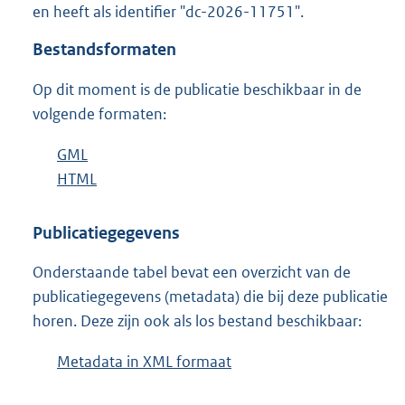
en heeft als identifier "dc-2026-11751".
o
o
Bestandsformaten
t
t
Op dit moment is de publicatie beschikbaar in de
e
volgende formaten:
:
3
K
D
GML
b
b
o
D
HTML
e
b
w
o
s
e
n
w
t
s
Publicatiegegevens
l
n
a
t
Onderstaande tabel bevat een overzicht van de
o
l
n
a
publicatiegegevens (metadata) die bij deze publicatie
a
o
d
n
horen. Deze zijn ook als los bestand beschikbaar:
d
a
s
d
p
d
g
s
Metadata in XML formaat
b
u
p
r
g
e
b
u
o
r