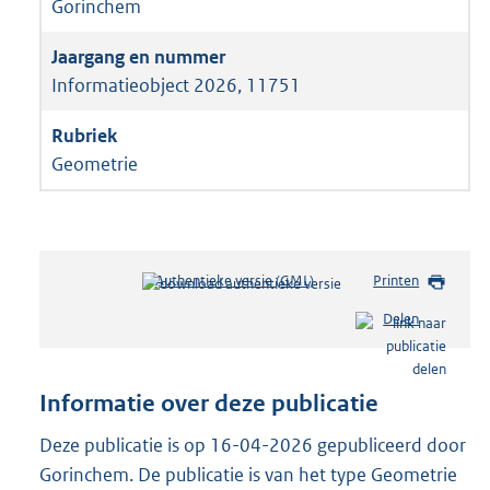
Gorinchem
Informatieobject 2026, 11751
Geometrie
Authentieke versie (GML)
b
Printen
e
Delen
s
t
a
n
Informatie over deze publicatie
d
s
Deze publicatie is op 16-04-2026 gepubliceerd door
g
Gorinchem. De publicatie is van het type Geometrie
r