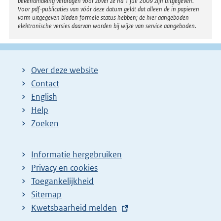
bekendmaking verdragen voor zover ze na 1 juli 2009 zijn uitgegeven.
Voor pdf-publicaties van vóór deze datum geldt dat alleen de in papieren
vorm uitgegeven bladen formele status hebben; de hier aangeboden
elektronische versies daarvan worden bij wijze van service aangeboden.
Over deze website
Contact
English
Help
Zoeken
Informatie hergebruiken
Privacy en cookies
Toegankelijkheid
Sitemap
E
Kwetsbaarheid melden
x