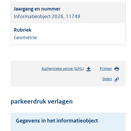
Informatieobject 2026, 11749
Geometrie
Authentieke versie (GML)
b
Printen
e
Delen
s
t
a
n
parkeerdruk verlagen
d
s
g
Gegevens in het informatieobject
r
o