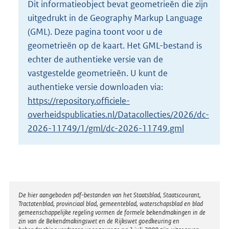
Dit informatieobject bevat geometrieën die zijn
o
uitgedrukt in de Geography Markup Language
t
t
(GML). Deze pagina toont voor u de
e
geometrieën op de kaart. Het GML-bestand is
:
echter de authentieke versie van de
3
vastgestelde geometrieën. U kunt de
K
b
authentieke versie downloaden via:
https://repository.officiele-
overheidspublicaties.nl/Datacollecties/2026/dc-
2026-11749/1/gml/dc-2026-11749.gml
Disclaimer
De hier aangeboden pdf-bestanden van het Staatsblad, Staatscourant,
Tractatenblad, provinciaal blad, gemeenteblad, waterschapsblad en blad
gemeenschappelijke regeling vormen de formele bekendmakingen in de
zin van de Bekendmakingswet en de Rijkswet goedkeuring en