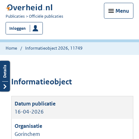
Menu
U
Publicaties
Officiële publicaties
bent
Inloggen
nu
hier:
Home
Informatieobject 2026, 11749
Informatieobject
16-04-2026
Gorinchem