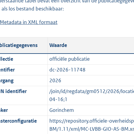
erstaande tabel bevat een overzicht van de publicatiegegeven
a
o
d
n
 als los bestand beschikbaar:
d
a
s
d
Metadata in XML formaat
b
p
d
g
s
e
u
p
r
g
s
b
u
o
r
blicatiegegevens
Waarde
t
l
b
o
o
a
i
l
t
o
lectie
officiële publicatie
n
c
i
t
t
ntifier
dc-2026-11748
d
a
c
e
t
s
t
a
:
e
argang
2026
g
i
t
4
:
N identifier
/join/id/regdata/gm0512/2026/loc
r
e
i
K
o
04-16;1
o
i
e
b
n
ker
Gorinchem
o
n
i
b
t
f
n
e
sterconfiguratie
https://repository.officiele-overheid
t
o
f
k
BM/1.11/xml/MC-LVBB-GIO-AS-BM.x