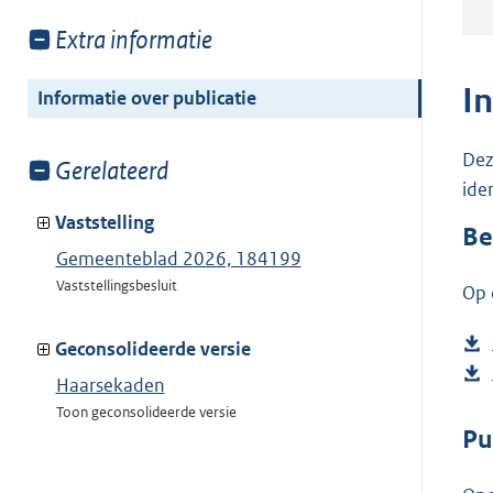
Toon
Extra informatie
meer
van:
I
Informatie over publicatie
Dez
Toon
Gerelateerd
ide
meer
van:
Vaststelling
Be
Gemeenteblad 2026, 184199
Vaststellingsbesluit
Op 
Geconsolideerde versie
Haarsekaden
Toon geconsolideerde versie
Pu