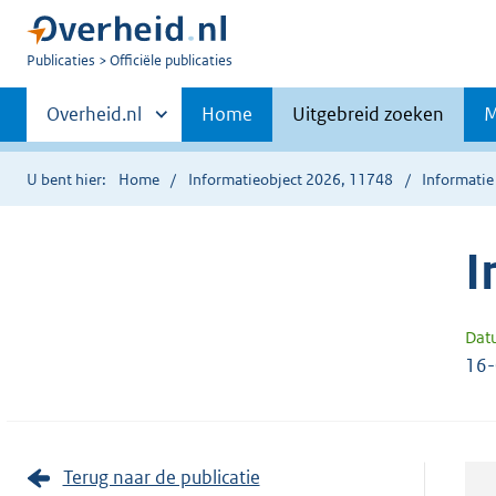
U
Publicaties
Officiële publicaties
bent
Primaire
nu
Andere
Overheid.nl
Home
Uitgebreid zoeken
M
hier:
sites
navigatie
binnen
U bent hier:
Home
Informatieobject 2026, 11748
Informatie
I
Dat
16
Terug naar de publicatie