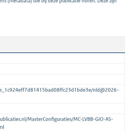
s (metadata) die bij deze publicatie horen. Deze zijn
K
b
atie_1c924eff7d81415bad08ffc23d1bde3e/nld@2026-
spublicaties.nl/MasterConfiguraties/MC-LVBB-GIO-AS-
ml