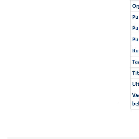
Or
Pu
Pu
Pu
Ru
Ta
Tit
Ui
Va
be