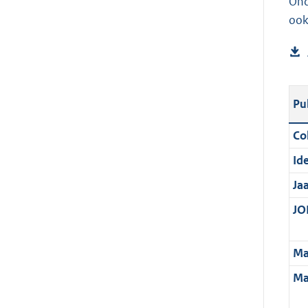
Ond
ook
Pu
Col
Ide
Ja
JOI
Ma
Ma