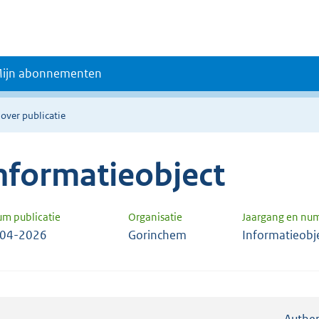
ijn abonnementen
 over publicatie
nformatieobject
um publicatie
Organisatie
Jaargang en nu
-04-2026
Gorinchem
Informatieobj
Authen