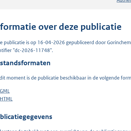
nformatie over deze publicatie
e publicatie is op 16-04-2026 gepubliceerd door Gorinchem. 
ntifier "dc-2026-11748".
standsformaten
dit moment is de publicatie beschikbaar in de volgende for
D
GML
b
o
D
HTML
e
b
w
o
s
e
n
w
t
s
blicatiegegevens
l
n
a
t
o
l
n
a