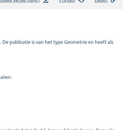
e
s
t
a
n
De publicatie is van het type Geometrie en heeft als
d
s
g
r
maten:
o
o
t
t
e
:
4