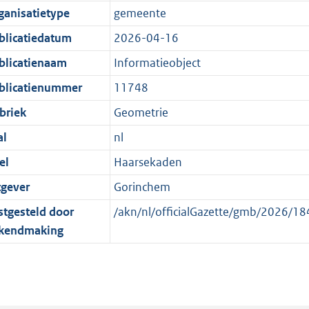
e
r
o
e
ganisatietype
gemeente
:
m
r
n
blicatiedatum
2026-04-16
1
a
m
d
K
a
a
blicatienaam
Informatieobject
b
t
a
blicatienummer
11748
t
briek
Geometrie
al
nl
el
Haarsekaden
tgever
Gorinchem
stgesteld door
/akn/nl/officialGazette/gmb/2026/
kendmaking