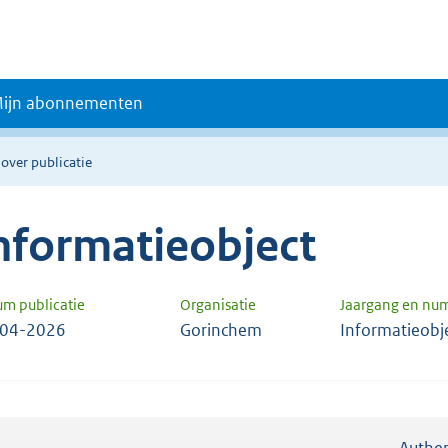
ijn abonnementen
 over publicatie
nformatieobject
um publicatie
Organisatie
Jaargang en nu
-04-2026
Gorinchem
Informatieobj
Authen