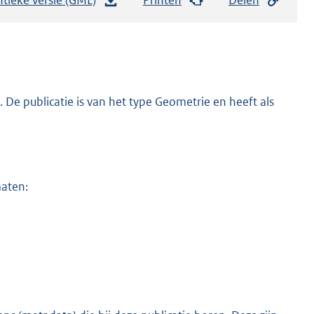
e
s
t
a
n
De publicatie is van het type Geometrie en heeft als
d
s
g
r
maten:
o
o
t
t
e
:
4