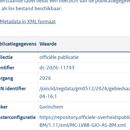
erstaande tabel bevat een overzicht van de publicatiegegeven
a
o
d
n
 als los bestand beschikbaar:
d
a
s
d
Metadata in XML formaat
b
p
d
g
s
e
u
p
r
g
s
b
u
o
r
blicatiegegevens
Waarde
t
l
b
o
o
a
i
l
t
o
lectie
officiële publicatie
n
c
i
t
t
ntifier
dc-2026-11743
d
a
c
e
t
s
t
a
:
e
argang
2026
g
i
t
4
:
N identifier
/join/id/regdata/gm0512/2026/gebied
r
e
i
K
o
04-16;1
o
i
e
b
n
ker
Gorinchem
o
n
i
b
t
f
n
e
sterconfiguratie
https://repository.officiele-overheidspub
t
o
f
k
BM/1.11/xml/MC-LVBB-GIO-AS-BM.xml