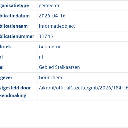
e
r
o
e
ganisatietype
gemeente
:
m
r
n
blicatiedatum
2026-04-16
1
a
m
d
K
a
a
blicatienaam
Informatieobject
b
t
a
blicatienummer
11743
t
briek
Geometrie
al
nl
el
Gebied Stalkaarsen
tgever
Gorinchem
stgesteld door
/akn/nl/officialGazette/gmb/2026/184
kendmaking