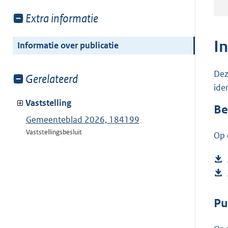
Toon
Extra informatie
meer
van:
I
Informatie over publicatie
Dez
Toon
Gerelateerd
ide
meer
van:
Vaststelling
Be
Gemeenteblad 2026, 184199
Vaststellingsbesluit
Op 
Pu