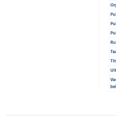
Or
Pu
Pu
Pu
Ru
Ta
Tit
Ui
Va
be