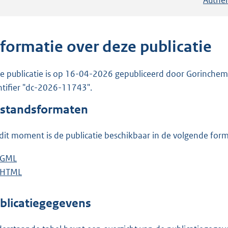
nformatie over deze publicatie
e publicatie is op 16-04-2026 gepubliceerd door Gorinchem. 
ntifier "dc-2026-11743".
standsformaten
dit moment is de publicatie beschikbaar in de volgende for
D
GML
b
o
D
HTML
e
b
w
o
s
e
n
w
t
s
blicatiegegevens
l
n
a
t
o
l
n
a