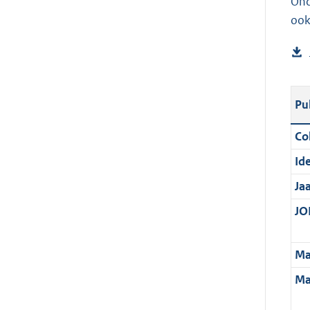
Ond
ook
Pu
Col
Ide
Ja
JOI
Ma
Ma