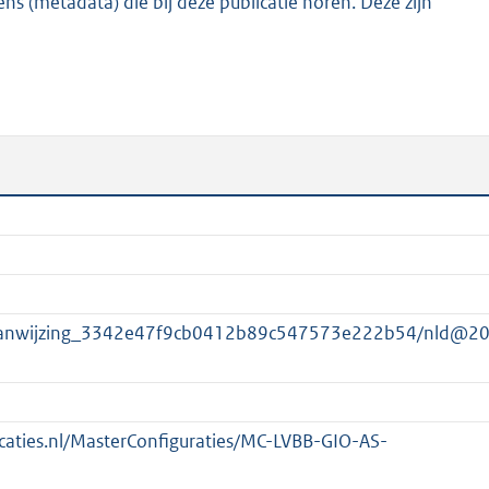
s (metadata) die bij deze publicatie horen. Deze zijn
K
b
saanwijzing_3342e47f9cb0412b89c547573e222b54/nld@2
licaties.nl/MasterConfiguraties/MC-LVBB-GIO-AS-