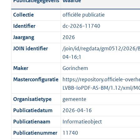
Publicatiegegevens
Waarde
t
l
o
a
i
t
Collectie
officiële publicatie
n
c
t
Identifier
dc-2026-11740
d
a
e
s
Jaargang
2026
t
:
g
i
o
JOIN identifier
/join/id/regdata/gm0512/2026/
r
e
n
04-16;1
o
i
b
Maker
Gorinchem
o
n
e
t
Masterconfiguratie
https://repository.officiele-over
f
k
t
LVBB-IoPDF-AS-BM/1.12/xml/M
o
e
e
r
n
Organisatietype
gemeente
:
m
d
Publicatiedatum
2026-04-16
1
a
K
Publicatienaam
Informatieobject
a
b
t
Publicatienummer
11740