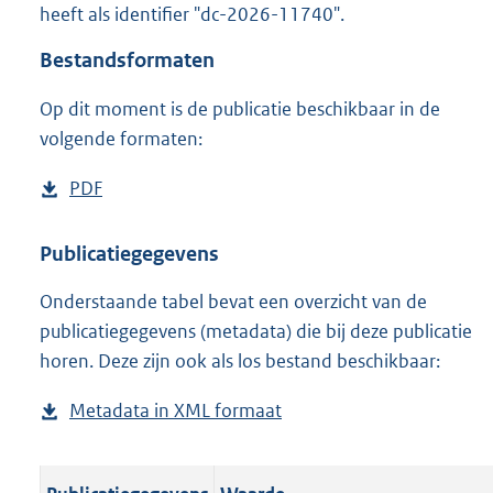
heeft als identifier "dc-2026-11740".
o
o
Bestandsformaten
t
t
Op dit moment is de publicatie beschikbaar in de
e
volgende formaten:
:
o
n
D
PDF
b
b
o
e
e
w
s
Publicatiegegevens
k
n
t
e
n
Onderstaande tabel bevat een overzicht van de
l
a
d
publicatiegegevens (metadata) die bij deze publicatie
o
n
horen. Deze zijn ook als los bestand beschikbaar:
a
d
d
s
Metadata in XML formaat
b
p
g
e
u
r
s
b
o