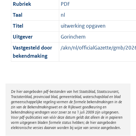
Rubriek
PDF
Taal
nl
Titel
uitwerking opgaven
Uitgever
Gorinchem
Vastgesteld door
/akn/nl/officialGazette/gmb/2
bekendmaking
Disclaimer
De hier aangeboden pdf-bestanden van het Staatsblad, Staatscourant,
Tractatenblad, provinciaal blad, gemeenteblad, waterschapsblad en blad
gemeenschappelijke regeling vormen de formele bekendmakingen in de
zin van de Bekendmakingswet en de Rijkswet goedkeuring en
bekendmaking verdragen voor zover ze na 1 juli 2009 zijn uitgegeven.
Voor pdf-publicaties van vóór deze datum geldt dat alleen de in papieren
vorm uitgegeven bladen formele status hebben; de hier aangeboden
elektronische versies daarvan worden bij wijze van service aangeboden.