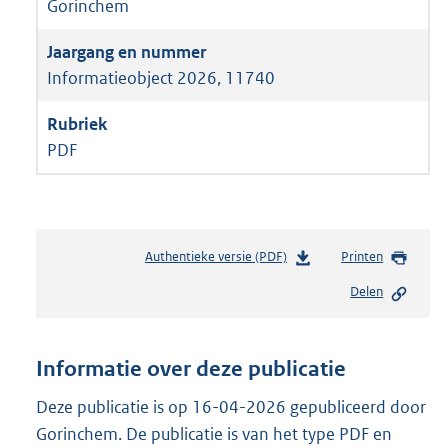
Gorinchem
Informatieobject 2026, 11740
PDF
Authentieke versie (PDF)
b
Printen
e
Delen
s
t
a
n
Informatie over deze publicatie
d
s
Deze publicatie is op 16-04-2026 gepubliceerd door
g
Gorinchem. De publicatie is van het type PDF en
r