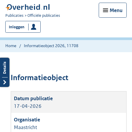
Menu
U
Publicaties
Officiële publicaties
bent
Inloggen
nu
hier:
Home
Informatieobject 2026, 11708
Informatieobject
17-04-2026
Maastricht