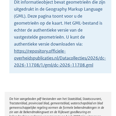
Dit informatieobject bevat geometrieën die zijn
o
uitgedrukt in de Geography Markup Language
t
t
(GML). Deze pagina toont voor u de
e
geometrieën op de kaart. Het GML-bestand is
:
echter de authentieke versie van de
7
vastgestelde geometrieën. U kunt de
8
K
authentieke versie downloaden via:
b
https://repository.officiele-
overheidspublicaties.nl/Datacollecties/2026/dc-
2026-11708/1/gml/dc-2026-11708.gml
Disclaimer
De hier aangeboden pdf-bestanden van het Staatsblad, Staatscourant,
Tractatenblad, provinciaal blad, gemeenteblad, waterschapsblad en blad
gemeenschappelijke regeling vormen de formele bekendmakingen in de
zin van de Bekendmakingswet en de Rijkswet goedkeuring en