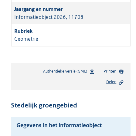
Informatieobject 2026, 11708
Geometrie
Authentieke versie (GML)
b
Printen
e
Delen
s
t
a
n
Stedelijk groengebied
d
s
g
Gegevens in het informatieobject
r
o