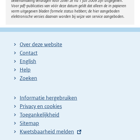
bekendmaking verdragen voor zover ze na 1 juli 2009 zijn uitgegeven.
Voor pdf-publicaties van vóór deze datum geldt dat alleen de in papieren
vorm uitgegeven bladen formele status hebben; de hier aangeboden
elektronische versies daarvan worden bij wijze van service aangeboden.
Over deze website
Contact
English
Help
Zoeken
Informatie hergebruiken
Privacy en cookies
Toegankelijkheid
Sitemap
E
Kwetsbaarheid melden
x