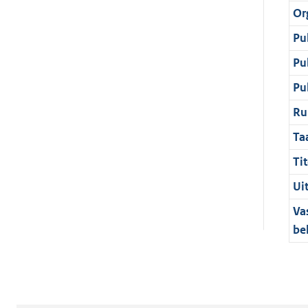
Or
Pu
Pu
Pu
Ru
Ta
Tit
Ui
Va
be