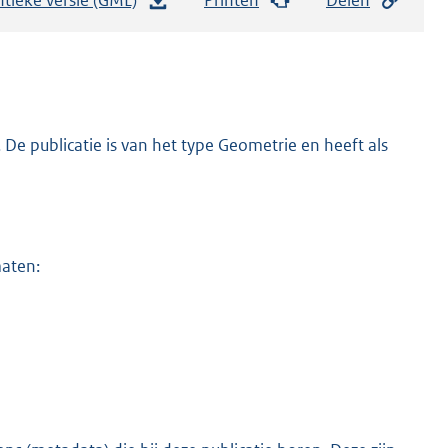
e
s
t
a
n
De publicatie is van het type Geometrie en heeft als
d
s
g
r
maten:
o
o
t
t
e
:
1