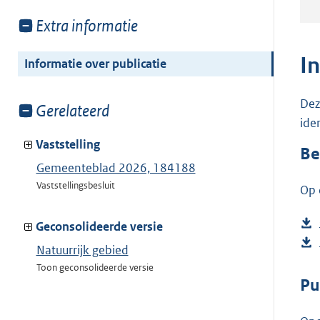
Toon
Extra informatie
meer
van:
I
Informatie over publicatie
Dez
Toon
Gerelateerd
ide
meer
van:
Vaststelling
Be
Gemeenteblad 2026, 184188
Vaststellingsbesluit
Op 
Geconsolideerde versie
Natuurrijk gebied
Toon geconsolideerde versie
Pu