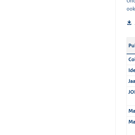
Ond
ook
Pu
Col
Ide
Ja
JOI
Ma
Ma