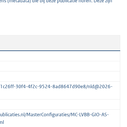
s (metadata) die bij deze publicatie horen. Deze zijn
8
3
K
b
761c26ff-30f4-4f2c-9524-8ad8647d90e8/nld@2026-
spublicaties.nl/MasterConfiguraties/MC-LVBB-GIO-AS-
ml