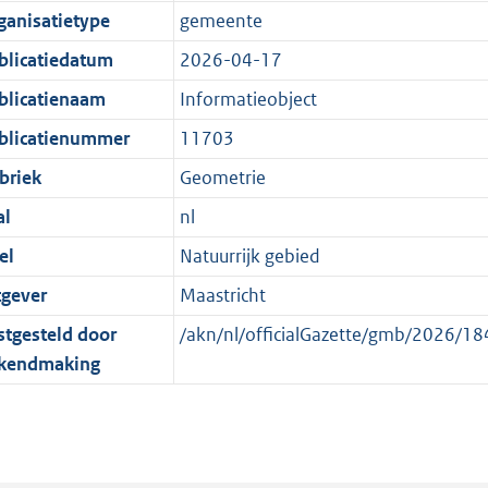
e
r
o
e
ganisatietype
gemeente
:
m
r
n
blicatiedatum
2026-04-17
1
a
m
d
K
a
a
blicatienaam
Informatieobject
b
t
a
blicatienummer
11703
t
briek
Geometrie
al
nl
el
Natuurrijk gebied
tgever
Maastricht
stgesteld door
/akn/nl/officialGazette/gmb/2026/
kendmaking