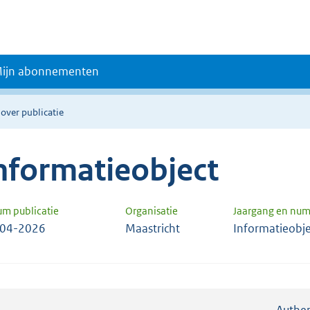
ijn abonnementen
 over publicatie
nformatieobject
um publicatie
Organisatie
Jaargang en nu
-04-2026
Maastricht
Informatieobj
Authen