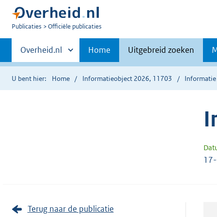
U
Publicaties
Officiële publicaties
bent
Primaire
nu
Andere
Overheid.nl
Home
Uitgebreid zoeken
M
hier:
sites
navigatie
binnen
U bent hier:
Home
Informatieobject 2026, 11703
Informatie
I
Dat
17
Terug naar de publicatie