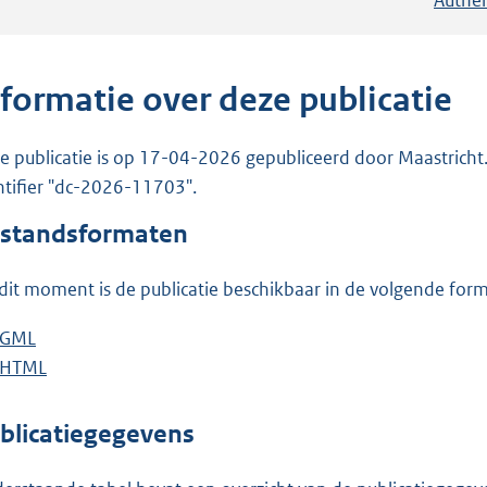
nformatie over deze publicatie
e publicatie is op 17-04-2026 gepubliceerd door Maastricht. 
ntifier "dc-2026-11703".
standsformaten
dit moment is de publicatie beschikbaar in de volgende for
D
GML
b
o
D
HTML
e
b
w
o
s
e
n
w
t
s
blicatiegegevens
l
n
a
t
o
l
n
a