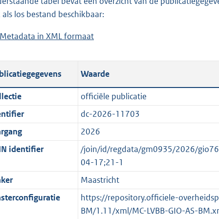
erstaande tabel bevat een overzicht van de publicatiegegeven
a
o
d
n
 als los bestand beschikbaar:
d
a
s
d
Metadata in XML formaat
b
p
d
g
s
e
u
p
r
g
s
b
u
o
r
blicatiegegevens
Waarde
t
l
b
o
o
a
i
l
t
o
lectie
officiële publicatie
n
c
i
t
t
ntifier
dc-2026-11703
d
a
c
e
t
s
t
a
:
e
argang
2026
g
i
t
1
:
N identifier
/join/id/regdata/gm0935/2026/gio
r
e
i
8
o
04-17;21-1
o
i
e
3
n
ker
Maastricht
o
n
i
K
b
t
f
n
b
e
sterconfiguratie
https://repository.officiele-overheid
t
o
f
k
BM/1.11/xml/MC-LVBB-GIO-AS-BM.x