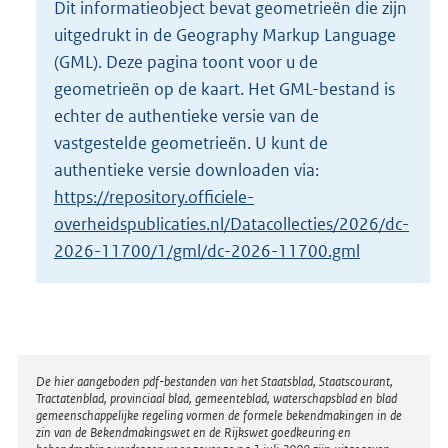
Dit informatieobject bevat geometrieën die zijn
o
uitgedrukt in de Geography Markup Language
t
t
(GML). Deze pagina toont voor u de
e
geometrieën op de kaart. Het GML-bestand is
:
echter de authentieke versie van de
1
vastgestelde geometrieën. U kunt de
5
K
authentieke versie downloaden via:
b
https://repository.officiele-
overheidspublicaties.nl/Datacollecties/2026/dc-
2026-11700/1/gml/dc-2026-11700.gml
Disclaimer
De hier aangeboden pdf-bestanden van het Staatsblad, Staatscourant,
Tractatenblad, provinciaal blad, gemeenteblad, waterschapsblad en blad
gemeenschappelijke regeling vormen de formele bekendmakingen in de
zin van de Bekendmakingswet en de Rijkswet goedkeuring en