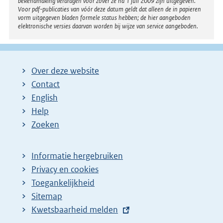
bekendmaking verdragen voor zover ze na 1 juli 2009 zijn uitgegeven.
Voor pdf-publicaties van vóór deze datum geldt dat alleen de in papieren
vorm uitgegeven bladen formele status hebben; de hier aangeboden
elektronische versies daarvan worden bij wijze van service aangeboden.
Over deze website
Contact
English
Help
Zoeken
Informatie hergebruiken
Privacy en cookies
Toegankelijkheid
Sitemap
E
Kwetsbaarheid melden
x