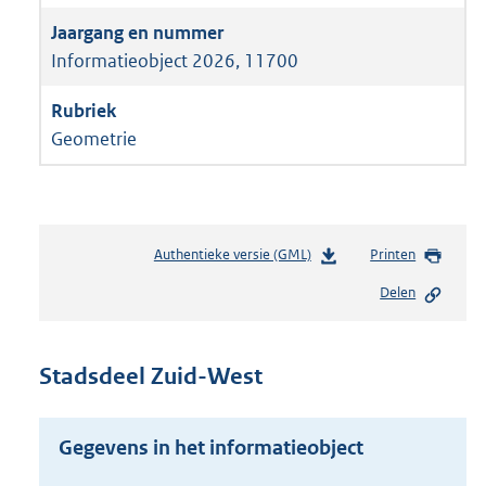
Informatieobject 2026, 11700
Geometrie
Authentieke versie (GML)
b
Printen
e
Delen
s
t
a
n
Stadsdeel Zuid-West
d
s
g
Gegevens in het informatieobject
r
o