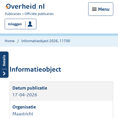
Menu
U
Publicaties
Officiële publicaties
bent
Inloggen
nu
hier:
Home
Informatieobject 2026, 11700
Informatieobject
17-04-2026
Maastricht