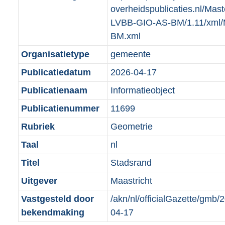
t
overheidspublicaties.nl/Mas
m
r
n
e
LVBB-GIO-AS-BM/1.11/xml
a
m
d
:
BM.xml
a
a
1
t
a
Organisatietype
gemeente
K
t
Publicatiedatum
2026-04-17
b
Publicatienaam
Informatieobject
Publicatienummer
11699
Rubriek
Geometrie
Taal
nl
Titel
Stadsrand
Uitgever
Maastricht
Vastgesteld door
/akn/nl/officialGazette/gm
bekendmaking
04-17