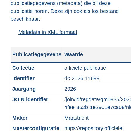
publicatiegegevens (metadata) die bij deze
a
o
d
n
publicatie horen. Deze zijn ook als los bestand
d
a
s
d
beschikbaar:
p
d
g
s
u
p
r
g
Metadata in XML formaat
b
b
u
o
r
e
l
b
o
o
s
i
l
t
o
Publicatiegegevens
Waarde
t
c
i
t
t
a
a
c
e
t
Collectie
officiële publicatie
n
t
a
:
e
Identifier
dc-2026-11699
d
i
t
3
:
s
Jaargang
2026
e
i
4
o
g
i
e
K
n
JOIN identifier
/join/id/regdata/gm0935/20
r
n
i
b
b
4fee-862b-1e2901e7ca08/n
o
f
n
e
Maker
Maastricht
o
o
f
k
t
Masterconfiguratie
https://repository.officiele-
r
o
e