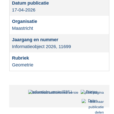
17-04-2026
Maastricht
Informatieobject 2026, 11699
Geometrie
Authentieke versie (GML)
b
Printen
e
Delen
s
t
a