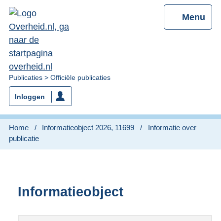
Menu
U
Publicaties
Officiële publicaties
bent
Inloggen
nu
hier:
Home
Informatieobject 2026, 11699
Informatie over
publicatie
Informatieobject