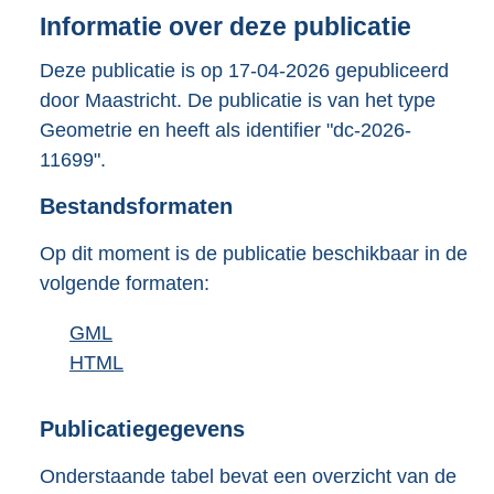
n
Informatie over deze publicatie
d
s
Deze publicatie is op 17-04-2026 gepubliceerd
g
door Maastricht. De publicatie is van het type
r
Geometrie en heeft als identifier "dc-2026-
o
11699".
o
t
Bestandsformaten
t
e
:
Op dit moment is de publicatie beschikbaar in de
3
volgende formaten:
4
K
D
GML
b
b
o
D
HTML
e
b
w
o
s
e
n
w
t
s
Publicatiegegevens
l
n
a
t
Onderstaande tabel bevat een overzicht van de
o
l
n
a