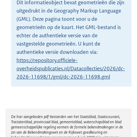
Dit informatieobject bevat geometrieën die zijn
o
uitgedrukt in de Geography Markup Language
t
t
(GML). Deze pagina toont voor u de
e
geometrieën op de kaart. Het GML-bestand is
:
echter de authentieke versie van de
8
vastgestelde geometrieën. U kunt de
7
K
authentieke versie downloaden via:
b
https://repository.officiele-
overheidspublicaties.nl/Datacollecties/2026/dc-
2026-11698/1/gml/dc-2026-11698.gml
Disclaimer
De hier aangeboden pdf-bestanden van het Staatsblad, Staatscourant,
Tractatenblad, provinciaal blad, gemeenteblad, waterschapsblad en blad
gemeenschappelijke regeling vormen de formele bekendmakingen in de
zin van de Bekendmakingswet en de Rijkswet goedkeuring en