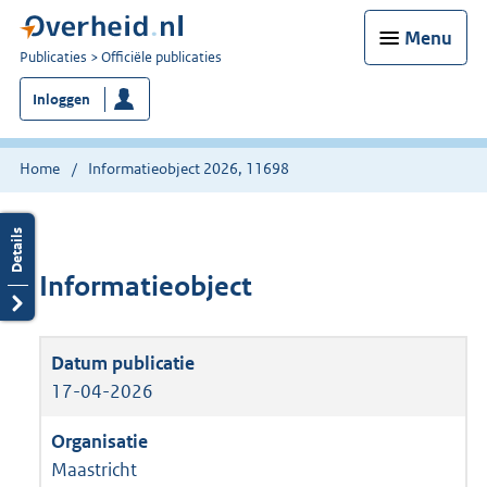
Menu
U
Publicaties
Officiële publicaties
bent
Inloggen
nu
hier:
Home
Informatieobject 2026, 11698
Informatieobject
17-04-2026
Maastricht