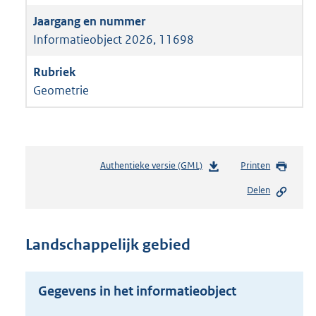
Informatieobject 2026, 11698
Geometrie
Authentieke versie (GML)
b
Printen
e
Delen
s
t
a
n
Landschappelijk gebied
d
s
g
Gegevens in het informatieobject
r
o