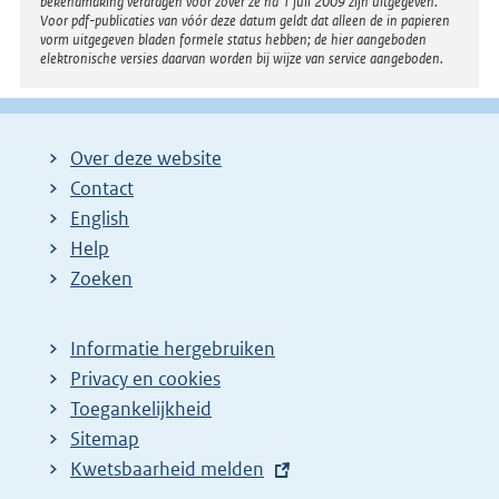
bekendmaking verdragen voor zover ze na 1 juli 2009 zijn uitgegeven.
Voor pdf-publicaties van vóór deze datum geldt dat alleen de in papieren
vorm uitgegeven bladen formele status hebben; de hier aangeboden
elektronische versies daarvan worden bij wijze van service aangeboden.
Over deze website
Contact
English
Help
Zoeken
Informatie hergebruiken
Privacy en cookies
Toegankelijkheid
Sitemap
E
Kwetsbaarheid melden
x