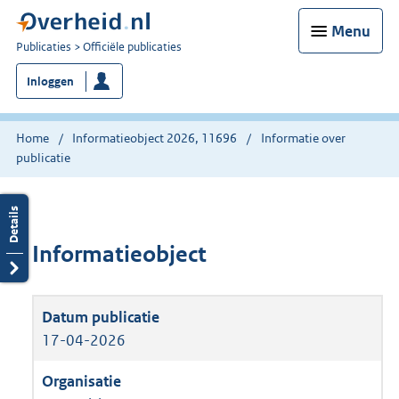
Menu
U
Publicaties
Officiële publicaties
bent
Inloggen
nu
hier:
Home
Informatieobject 2026, 11696
Informatie over
publicatie
Informatieobject
17-04-2026