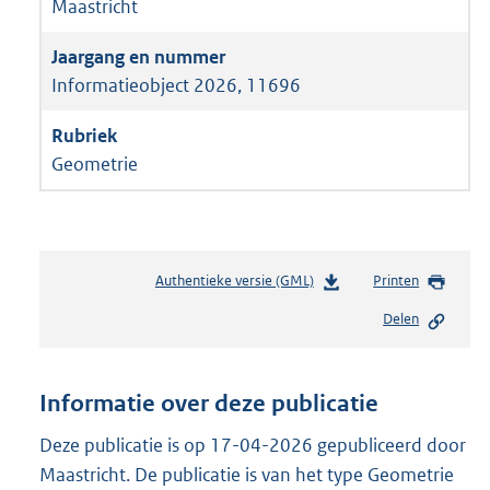
Maastricht
Informatieobject 2026, 11696
Geometrie
Authentieke versie (GML)
b
Printen
e
Delen
s
t
a
n
Informatie over deze publicatie
d
s
Deze publicatie is op 17-04-2026 gepubliceerd door
g
Maastricht. De publicatie is van het type Geometrie
r