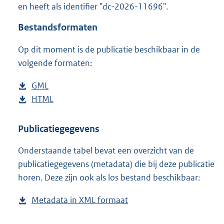
en heeft als identifier "dc-2026-11696".
o
o
Bestandsformaten
t
t
Op dit moment is de publicatie beschikbaar in de
e
volgende formaten:
:
1
7
D
GML
b
K
o
D
HTML
e
b
b
w
o
s
e
n
w
t
s
Publicatiegegevens
l
n
a
t
Onderstaande tabel bevat een overzicht van de
o
l
n
a
publicatiegegevens (metadata) die bij deze publicatie
a
o
d
n
horen. Deze zijn ook als los bestand beschikbaar:
d
a
s
d
p
d
g
s
Metadata in XML formaat
b
u
p
r
g
e
b
u
o
r