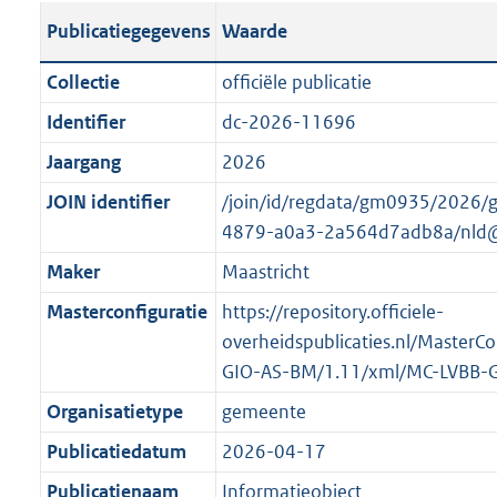
s
l
b
o
o
Publicatiegegevens
Waarde
t
i
l
t
o
a
c
i
t
t
Collectie
officiële publicatie
n
a
c
e
t
Identifier
dc-2026-11696
d
t
a
:
e
s
Jaargang
2026
i
t
1
:
g
e
i
7
o
JOIN identifier
/join/id/regdata/gm0935/2026/
r
i
e
K
n
4879-a0a3-2a564d7adb8a/nld
o
n
i
b
b
Maker
Maastricht
o
f
n
e
t
Masterconfiguratie
https://repository.officiele-
o
f
k
t
overheidspublicaties.nl/MasterC
r
o
e
e
GIO-AS-BM/1.11/xml/MC-LVBB-
m
r
n
:
a
m
d
Organisatietype
gemeente
1
a
a
Publicatiedatum
2026-04-17
K
t
a
b
Publicatienaam
Informatieobject