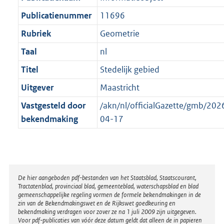
t
Publicatienummer
11696
Rubriek
Geometrie
Taal
nl
Titel
Stedelijk gebied
Uitgever
Maastricht
Vastgesteld door
/akn/nl/officialGazette/gmb/2
bekendmaking
04-17
Disclaimer
De hier aangeboden pdf-bestanden van het Staatsblad, Staatscourant,
Tractatenblad, provinciaal blad, gemeenteblad, waterschapsblad en blad
gemeenschappelijke regeling vormen de formele bekendmakingen in de
zin van de Bekendmakingswet en de Rijkswet goedkeuring en
bekendmaking verdragen voor zover ze na 1 juli 2009 zijn uitgegeven.
Voor pdf-publicaties van vóór deze datum geldt dat alleen de in papieren