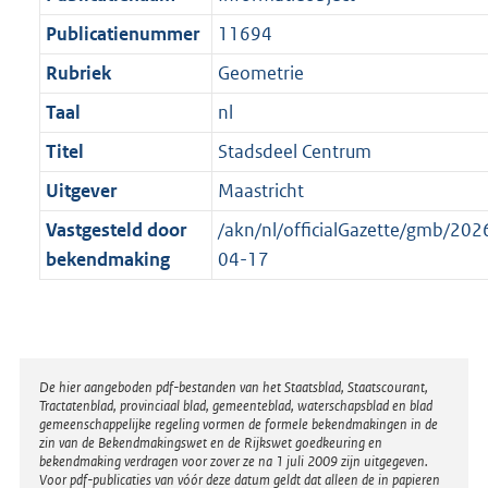
t
Publicatienummer
11694
Rubriek
Geometrie
Taal
nl
Titel
Stadsdeel Centrum
Uitgever
Maastricht
Vastgesteld door
/akn/nl/officialGazette/gmb/2
bekendmaking
04-17
Disclaimer
De hier aangeboden pdf-bestanden van het Staatsblad, Staatscourant,
Tractatenblad, provinciaal blad, gemeenteblad, waterschapsblad en blad
gemeenschappelijke regeling vormen de formele bekendmakingen in de
zin van de Bekendmakingswet en de Rijkswet goedkeuring en
bekendmaking verdragen voor zover ze na 1 juli 2009 zijn uitgegeven.
Voor pdf-publicaties van vóór deze datum geldt dat alleen de in papieren