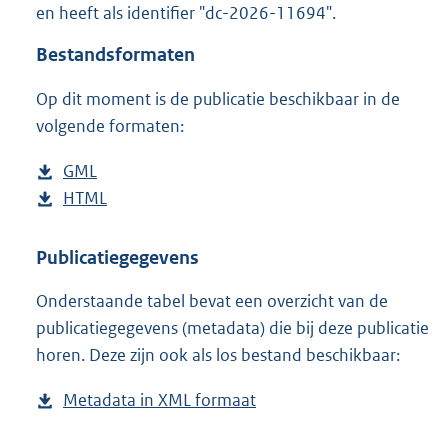
en heeft als identifier "dc-2026-11694".
o
o
Bestandsformaten
t
t
Op dit moment is de publicatie beschikbaar in de
e
volgende formaten:
:
1
3
D
GML
b
K
o
D
HTML
e
b
b
w
o
s
e
n
w
t
s
Publicatiegegevens
l
n
a
t
Onderstaande tabel bevat een overzicht van de
o
l
n
a
publicatiegegevens (metadata) die bij deze publicatie
a
o
d
n
horen. Deze zijn ook als los bestand beschikbaar:
d
a
s
d
p
d
g
s
Metadata in XML formaat
b
u
p
r
g
e
b
u
o
r