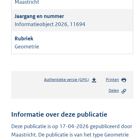
Maastricht
Informatieobject 2026, 11694
Geometrie
Authentieke versie (GML)
b
Printen
e
Delen
s
t
a
n
Informatie over deze publicatie
d
s
Deze publicatie is op 17-04-2026 gepubliceerd door
g
Maastricht. De publicatie is van het type Geometrie
r