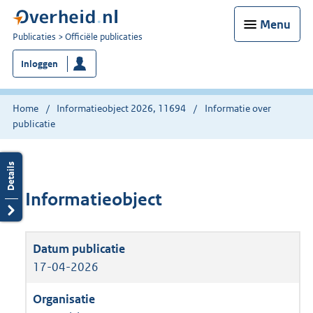
Menu
U
Publicaties
Officiële publicaties
bent
Inloggen
nu
hier:
Home
Informatieobject 2026, 11694
Informatie over
publicatie
Informatieobject
17-04-2026