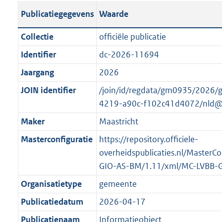
s
l
b
o
o
Publicatiegegevens
Waarde
t
i
l
t
o
a
c
i
t
t
Collectie
officiële publicatie
n
a
c
e
t
Identifier
dc-2026-11694
d
t
a
:
e
s
Jaargang
2026
i
t
1
:
g
e
i
3
o
JOIN identifier
/join/id/regdata/gm0935/2026/
r
i
e
K
n
4219-a90c-f102c41d4072/nld@
o
n
i
b
b
Maker
Maastricht
o
f
n
e
t
Masterconfiguratie
https://repository.officiele-
o
f
k
t
overheidspublicaties.nl/MasterC
r
o
e
e
GIO-AS-BM/1.11/xml/MC-LVBB-
m
r
n
:
a
m
d
Organisatietype
gemeente
1
a
a
Publicatiedatum
2026-04-17
K
t
a
b
Publicatienaam
Informatieobject