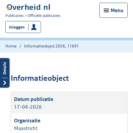
Menu
U
Publicaties
Officiële publicaties
bent
Inloggen
nu
hier:
Home
Informatieobject 2026, 11691
Informatieobject
17-04-2026
Maastricht