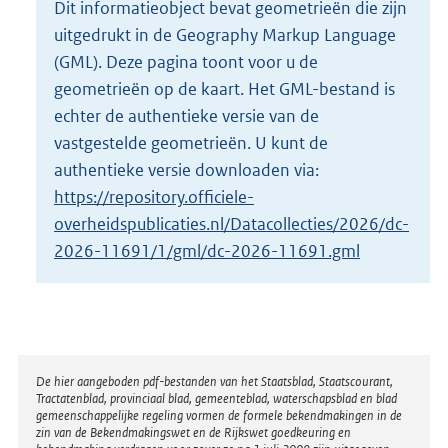
Dit informatieobject bevat geometrieën die zijn
o
uitgedrukt in de Geography Markup Language
t
t
(GML). Deze pagina toont voor u de
e
geometrieën op de kaart. Het GML-bestand is
:
echter de authentieke versie van de
6
vastgestelde geometrieën. U kunt de
2
K
authentieke versie downloaden via:
b
https://repository.officiele-
overheidspublicaties.nl/Datacollecties/2026/dc-
2026-11691/1/gml/dc-2026-11691.gml
Disclaimer
De hier aangeboden pdf-bestanden van het Staatsblad, Staatscourant,
Tractatenblad, provinciaal blad, gemeenteblad, waterschapsblad en blad
gemeenschappelijke regeling vormen de formele bekendmakingen in de
zin van de Bekendmakingswet en de Rijkswet goedkeuring en