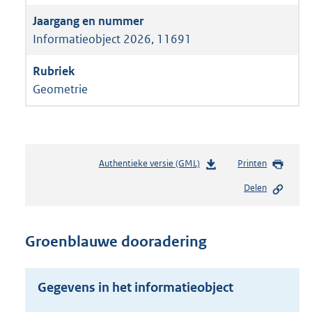
Informatieobject 2026, 11691
Geometrie
Authentieke versie (GML)
b
Printen
e
Delen
s
t
a
n
Groenblauwe dooradering
d
s
g
Gegevens in het informatieobject
r
o