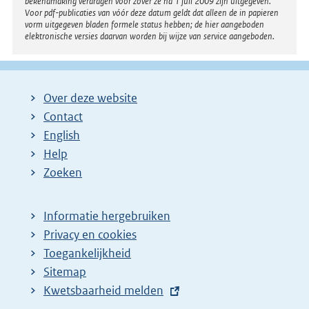
bekendmaking verdragen voor zover ze na 1 juli 2009 zijn uitgegeven.
Voor pdf-publicaties van vóór deze datum geldt dat alleen de in papieren
vorm uitgegeven bladen formele status hebben; de hier aangeboden
elektronische versies daarvan worden bij wijze van service aangeboden.
Over deze website
Contact
English
Help
Zoeken
Informatie hergebruiken
Privacy en cookies
Toegankelijkheid
Sitemap
E
Kwetsbaarheid melden
x