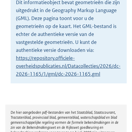
Dit informatieobject bevat geometrieën die zijn
o
uitgedrukt in de Geography Markup Language
t
t
(GML). Deze pagina toont voor u de
e
geometrieën op de kaart. Het GML-bestand is
:
echter de authentieke versie van de
2
vastgestelde geometrieën. U kunt de
K
b
authentieke versie downloaden via:
https://repository.officiele-
overheidspublicaties.nl/Datacollecties/2026/dc-
2026-1165/1/gml/dc-2026-1165.gml
Disclaimer
De hier aangeboden pdf-bestanden van het Staatsblad, Staatscourant,
Tractatenblad, provinciaal blad, gemeenteblad, waterschapsblad en blad
gemeenschappelijke regeling vormen de formele bekendmakingen in de
zin van de Bekendmakingswet en de Rijkswet goedkeuring en