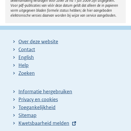
bekendmaking verdragen voor zover ze na 1 juli 2009 zijn uitgegeven.
Voor pdf-publicaties van vóór deze datum geldt dat alleen de in papieren
vorm uitgegeven bladen formele status hebben; de hier aangeboden
elektronische versies daarvan worden bij wijze van service aangeboden.
Over deze website
Contact
English
Help
Zoeken
Informatie hergebruiken
Privacy en cookies
Toegankelijkheid
Sitemap
E
Kwetsbaarheid melden
x