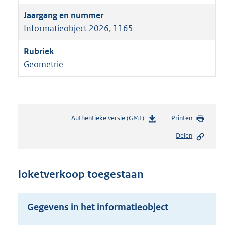
Informatieobject 2026, 1165
Geometrie
Authentieke versie (GML)
b
Printen
e
Delen
s
t
a
n
loketverkoop toegestaan
d
s
g
Gegevens in het informatieobject
r
o