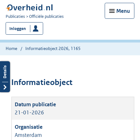
Menu
U
Publicaties
Officiële publicaties
bent
Inloggen
nu
hier:
Home
Informatieobject 2026, 1165
Informatieobject
21-01-2026
Amsterdam